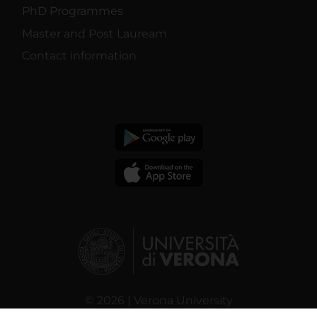
PhD Programmes
Master and Post Lauream
Contact information
© 2026 | Verona University