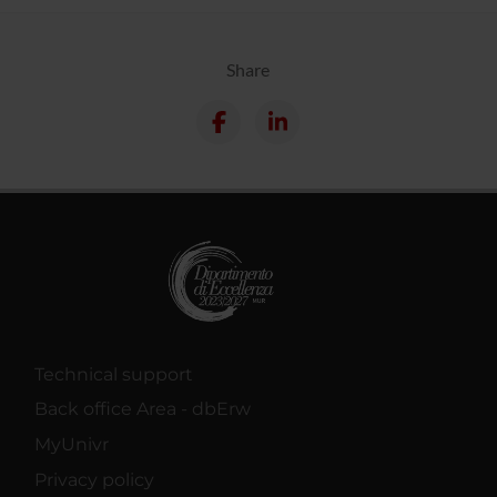
Share
Technical support
Back office Area - dbErw
MyUnivr
Privacy policy