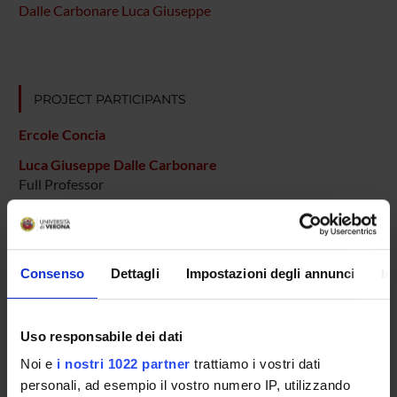
Dalle Carbonare Luca Giuseppe
PROJECT PARTICIPANTS
Ercole Concia
Luca Giuseppe Dalle Carbonare
Full Professor
Massimiliano Lanzafame
Mirko Zanatta
Temporary Professor
Consenso
Dettagli
Impostazioni degli annunci
In
Uso responsabile dei dati
RESEARCH AREAS INVOLVED IN THE PROJECT
Noi e
i nostri 1022 partner
trattiamo i vostri dati
Infectious Diseases (DDSP)
personali, ad esempio il vostro numero IP, utilizzando