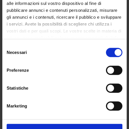
PARTECIPANTI AL PROGETTO
alle informazioni sul vostro dispositivo al fine di
pubblicare annunci e contenuti personalizzati, misurare
Federica Bortolotti
gli annunci e i contenuti, ricercare il pubblico e sviluppare
Professore ordinario
i servizi. Avete la possibilità di scegliere chi utilizza i
Riccardo Calza
vostri dati e per quali scopi. Le vostre scelte in materia di
Tecnico-Amministrativo
privacy sono applicabili solo su questa proprietà digitale
in cui avete effettuato le vostre scelte. È possibile
Pamela Rodegher
Selezione
modificare o revocare il proprio consenso in qualsiasi
Necessari
Collaboratore alla ricerca - Tecnico di Laboratorio
del
momento dalla Dichiarazione sui cookie o facendo clic
consenso
Franco Tagliaro
sull'icona di attivazione della privacy.
Preferenze
Con il tuo consenso, vorremmo anche:
SEZIONI
raccogliere informazioni sulla tua posizione
Statistiche
geografica, con un'approssimazione di qualche
Medicina legale
metro,
Marketing
Identificare il tuo dispositivo, scansionandolo
PUBBLICAZIONI
attivamente alla ricerca di caratteristiche specifiche
TITOLO
(impronte digitali).