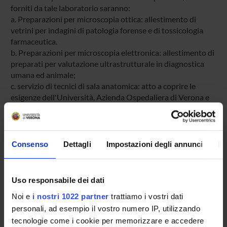
forniti da tale laboratorio saranno:
a. Preparazioni per microscopia ottica: allestimento di
vetrini per indagini di patologia forense e di tossicologia
farmaceutica.
b. Preparazioni per microscopia elettronica: allestimento di
preparati per valutazione ultrastrutturale in diagnostica
umana ed animale;
c. servizio di tecnici di sala anatomica: atto a coprire le
esigenze dell'Università, Azienda Ospedaliera di Verona e
delle ULSS circumvicine, nonchè supporto esterno alle
necroscopie in ambito di studi farmaceutici preclinici.
Consenso
Dettagli
Impostazioni degli annunci
In
ENTI FINANZIATORI:
GlaxoSmithKline S.p.A.
Uso responsabile dei dati
Finanziamento:
assegnato e gestito dal Dipartimento
Noi e
i nostri 1022 partner
trattiamo i vostri dati
personali, ad esempio il vostro numero IP, utilizzando
tecnologie come i cookie per memorizzare e accedere