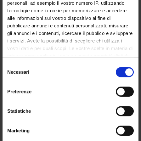
Federica Bortolotti
personali, ad esempio il vostro numero IP, utilizzando
Professore ordinario
tecnologie come i cookie per memorizzare e accedere
alle informazioni sul vostro dispositivo al fine di
Franco Tagliaro
pubblicare annunci e contenuti personalizzati, misurare
gli annunci e i contenuti, ricercare il pubblico e sviluppare
i servizi. Avete la possibilità di scegliere chi utilizza i
SEZIONI
vostri dati e per quali scopi. Le vostre scelte in materia di
privacy sono applicabili solo su questa proprietà digitale
Medicina legale
in cui avete effettuato le vostre scelte. È possibile
Selezione
modificare o revocare il proprio consenso in qualsiasi
Necessari
del
momento dalla Dichiarazione sui cookie o facendo clic
consenso
sull'icona di attivazione della privacy.
Preferenze
ATTIVITÀ
Con il tuo consenso, vorremmo anche:
AREE DI RICERCA
raccogliere informazioni sulla tua posizione
Statistiche
geografica, con un'approssimazione di qualche
GRUPPI DI RICERCA
metro,
Marketing
Identificare il tuo dispositivo, scansionandolo
SEZIONI
attivamente alla ricerca di caratteristiche specifiche