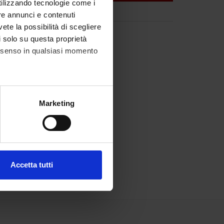
utilizzando tecnologie come i
re annunci e contenuti
vete la possibilità di scegliere
li solo su questa proprietà
consenso in qualsiasi momento
alche metro,
Marketing
e specifiche (impronte
ezione dettagli
. Puoi
Accetta tutti
l media e per analizzare il
ostri partner che si occupano
azioni che hai fornito loro o