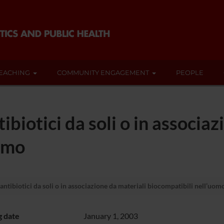
EACHING
COMMUNITY ENGAGEMENT
PEOPLE
biotici da soli o in associaz
uomo
ntibiotici da soli o in associazione da materiali biocompatibili nell’uom
g date
January 1, 2003