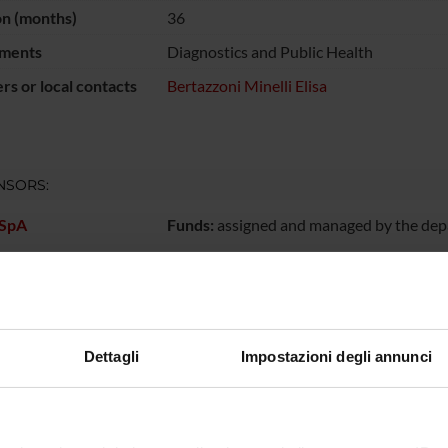
on (months)
36
ments
Diagnostics and Public Health
s or local contacts
Bertazzoni Minelli Elisa
NSORS:
 SpA
Funds:
assigned and managed by the de
ECT PARTICIPANTS
Dettagli
Impostazioni degli annunci
ertazzoni Minelli
ONS