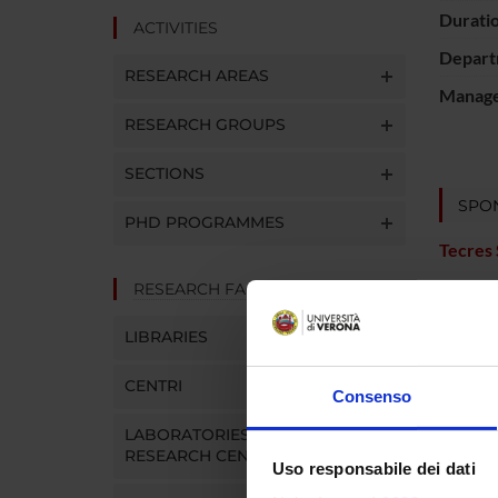
Durati
ACTIVITIES
Depart
RESEARCH AREAS
Manager
RESEARCH GROUPS
SECTIONS
SPO
PHD PROGRAMMES
Tecres
RESEARCH FACILITIES
LIBRARIES
PROJ
CENTRI
Consenso
Elisa B
LABORATORIES AND
RESEARCH CENTRES
Uso responsabile dei dati
SECTI