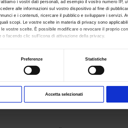
rattiamo i vostri dati personali, ad esempio il vostro numero IP, 
n of Pharmacology
dere alle informazioni sul vostro dispositivo al fine di pubblica
nunci e i contenuti, ricercare il pubblico e sviluppare i servizi. A
r quali scopi. Le vostre scelte in materia di privacy sono applicabi
to le vostre scelte. È possibile modificare o revocare il proprio 
 o facendo clic sull'icona di attivazione della privacy.
mo anche:
oni sulla tua posizione geografica, con un'approssimazione di qu
Preferenze
Statistiche
spositivo, scansionandolo attivamente alla ricerca di caratteristich
aborati i tuoi dati personali e imposta le tue preferenze nella
s
consenso in qualsiasi momento dalla Dichiarazione sui cookie.
Accetta selezionati
nalizzare contenuti ed annunci, per fornire funzionalità dei socia
inoltre informazioni sul modo in cui utilizzi il nostro sito con i n
icità e social media, i quali potrebbero combinarle con altre inform
lizzo dei loro servizi.