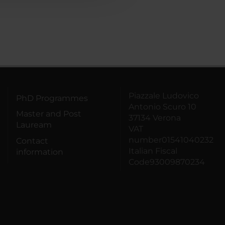
Piazzale Ludovico
PhD Programmes
Antonio Scuro 10
Master and Post
37134 Verona
Lauream
VAT
number01541040232
Contact
Italian Fiscal
information
Code93009870234