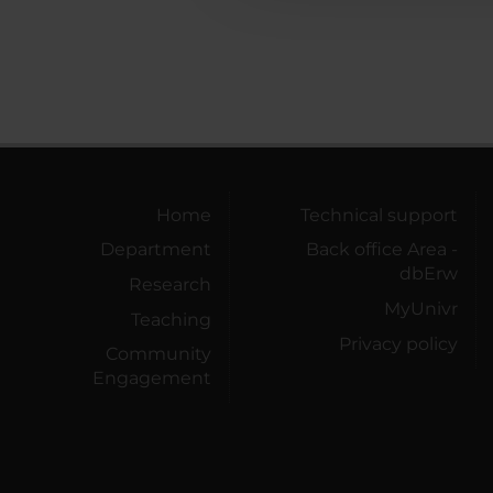
Home
Technical support
Department
Back office Area -
dbErw
Research
MyUnivr
Teaching
Privacy policy
Community
Engagement