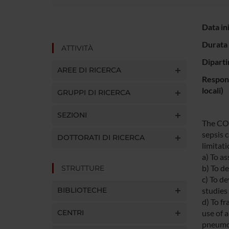
Data in
Durata 
ATTIVITÀ
Diparti
AREE DI RICERCA
Respons
locali)
GRUPPI DI RICERCA
SEZIONI
The COH
sepsis 
DOTTORATI DI RICERCA
limitati
a) To a
b) To de
STRUTTURE
c) To d
BIBLIOTECHE
studies
d) To f
CENTRI
use of 
pneumon