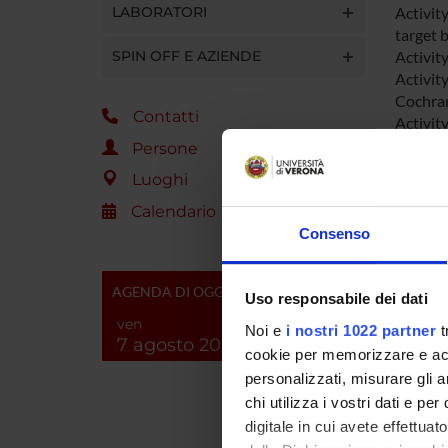
LABORATORI
Activity
target b
SPIN OFF E AZIENDE
Activit
Activity
Cochran
Contatti
Activity
carbape
Persone
Acinetob
Luoghi
combina
Calendario
Consenso
ENTI
AGENDA DI OGGI
Uso responsabile dei dati
ven
Noi e
i nostri 1022 partner
t
7 agosto 2026
cookie per memorizzare e acce
personalizzati, misurare gli an
PART
chi utilizza i vostri dati e pe
digitale in cui avete effettua
Elena C