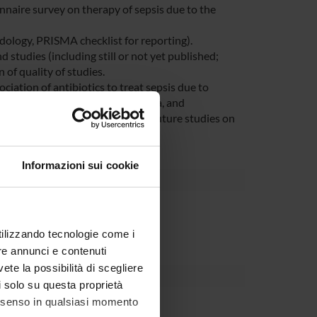
onnaire survey on therapy of sepsis due to the
odology, PRISMA checklist for reporting).
nd studies (including still or not yet published;
of quality of studies.
ciation of antibiotics to treat sepsis due to
moniae, Pseudomonas aeruginosa, and
cal and scientific challenges of future studies on
Informazioni sui cookie
 ente esterno all'ateneo
utilizzando tecnologie come i
re annunci e contenuti
vete la possibilità di scegliere
li solo su questa proprietà
consenso in qualsiasi momento
i