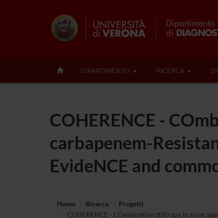
DIPARTIMENTO
RICERCA
D
COHERENCE - COmbina
carbapenem-Resistant 
EvideNCE and common
Home
Ricerca
Progetti
COHERENCE - COmbination tHErapy to treat sepsis