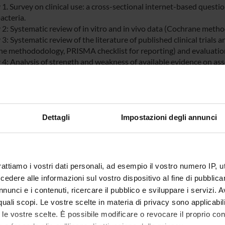
 1. Survey on clinical use: a cross-sectional internet-based questi
acteria.
y 2: Systematic review of in vitro and in vivo data (Cochrane meth
 3: Systematic review of the literature of published clinical trials a
e methododology, PRISMA checklist for reporting) and evaluation 
 4: Analysis of strength and weakness of available evidence on asso
nem-resistant and/or carbapenemase-producing Klebsiella pneu
acter baumannii by MIC value and setting. Identification of logisti
tion therapy in the context of the GARDP projects.
Dettagli
Impostazioni degli annunci
 FINANZIATORI:
Finanziamento:
assegnato e gestito da un
rattiamo i vostri dati personali, ad esempio il vostro numero IP, 
dere alle informazioni sul vostro dispositivo al fine di pubblica
nunci e i contenuti, ricercare il pubblico e sviluppare i servizi. A
ECIPANTI AL PROGETTO
r quali scopi. Le vostre scelte in materia di privacy sono applicabi
to le vostre scelte. È possibile modificare o revocare il proprio 
arrara
Professore associato
Elda Righ