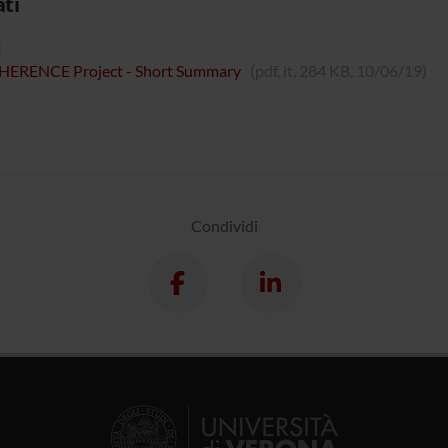
ati
i
ERENCE Project - Short Summary
(pdf, it, 284 KB, 10/06/19)
Condividi