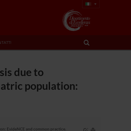
TATTI
is due to
atric population:
tion: EvideNCE and common practice.