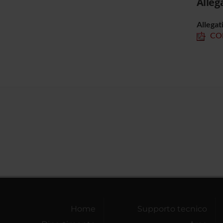
Alleg
Allegat
COH
Home
Supporto tecnico