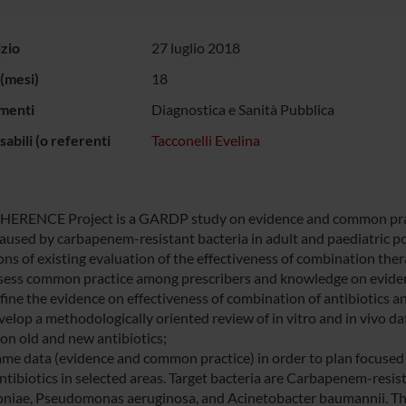
izio
27 luglio 2018
(mesi)
18
menti
Diagnostica e Sanità Pubblica
abili (o referenti
Tacconelli Evelina
ERENCE Project is a GARDP study on evidence and common practi
caused by carbapenem-resistant bacteria in adult and paediatric po
ons of existing evaluation of the effectiveness of combination ther
ssess common practice among prescribers and knowledge on evide
fine the evidence on effectiveness of combination of antibiotics and
evelop a methodologically oriented review of in vitro and in vivo d
 on old and new antibiotics;
rame data (evidence and common practice) in order to plan focused 
antibiotics in selected areas. Target bacteria are Carbapenem-res
iae, Pseudomonas aeruginosa, and Acinetobacter baumannii. The pr