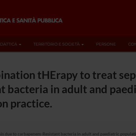
IDATTICA
TERRITORIO E SOCIETÀ
PERSONE
CON
tion tHErapy to treat seps
bacteria in adult and paedi
 practice.
 due to carbapenem-Resistant bacteria in adult and paediatric popula