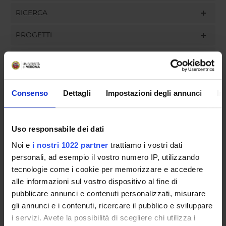
RICERCA
PROGETTI
INCARICHI
Consenso
Dettagli
Impostazioni degli annunci
In
ORGANIZZAZIONE
Uso responsabile dei dati
GOVERNANCE
Noi e
i nostri 1022 partner
trattiamo i vostri dati
COMMISSIONI
personali, ad esempio il vostro numero IP, utilizzando
tecnologie come i cookie per memorizzare e accedere
UFFICI E STRUTTURE DI SERVIZIO
alle informazioni sul vostro dispositivo al fine di
pubblicare annunci e contenuti personalizzati, misurare
SERVIZI DI SEGRETERIA STUDENTI
gli annunci e i contenuti, ricercare il pubblico e sviluppare
i servizi. Avete la possibilità di scegliere chi utilizza i
STRUTTURE DEL DIPARTIMENTO