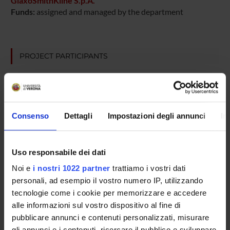
GlaxoSmithKline S.p.A.
Funds:
assigned and managed by the department
PROJECT PARTICIPANTS
Simone Accordini
Associate Professor
Lucia Cazzoletti
Consenso
Dettagli
Impostazioni degli annunci
In
Associate Professor
Roberto De Marco
Uso responsabile dei dati
Giuseppe Verlato
Full Professor
Noi e
i nostri 1022 partner
trattiamo i vostri dati
personali, ad esempio il vostro numero IP, utilizzando
tecnologie come i cookie per memorizzare e accedere
alle informazioni sul vostro dispositivo al fine di
SECTIONS
pubblicare annunci e contenuti personalizzati, misurare
Section of Epidemiology and Medical Statistics
gli annunci e i contenuti, ricercare il pubblico e sviluppare