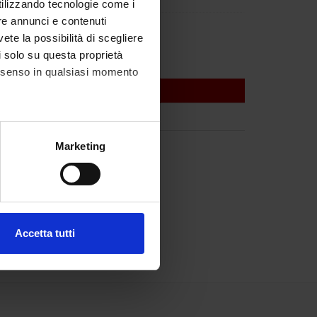
utilizzando tecnologie come i
re annunci e contenuti
anceschetti
vete la possibilità di scegliere
li solo su questa proprietà
consenso in qualsiasi momento
f Pharmacology
alche metro,
Marketing
e specifiche (impronte
ezione dettagli
. Puoi
Accetta tutti
l media e per analizzare il
ostri partner che si occupano
azioni che hai fornito loro o