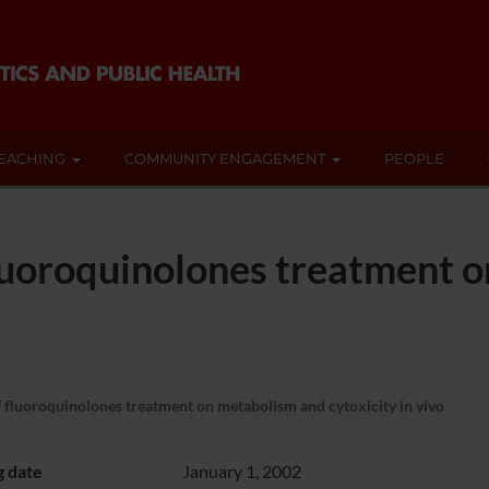
EACHING
COMMUNITY ENGAGEMENT
PEOPLE
 fluoroquinolones treatment
of fluoroquinolones treatment on metabolism and cytoxicity in vivo
g date
January 1, 2002