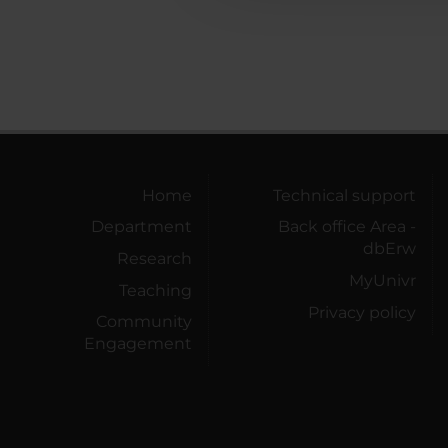
Home
Technical support
Department
Back office Area -
dbErw
Research
MyUnivr
Teaching
Privacy policy
Community
Engagement