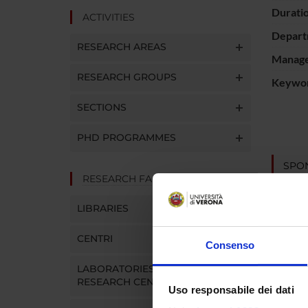
Durati
ACTIVITIES
Depart
RESEARCH AREAS
Manager
RESEARCH GROUPS
Keywo
SECTIONS
PHD PROGRAMMES
SPO
RESEARCH FACILITIES
Ministe
dell'Un
LIBRARIES
Ricerc
CENTRI
Consenso
LABORATORIES AND
PROJ
RESEARCH CENTRES
Uso responsabile dei dati
Anna B