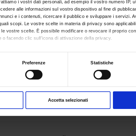
rattiamo i vostri dati personali, ad esempio il vostro numero IP, 
staff
dere alle informazioni sul vostro dispositivo al fine di pubblica
Paola Fr
ertazzoni Minelli
nunci e i contenuti, ricercare il pubblico e sviluppare i servizi. A
r quali scopi. Le vostre scelte in materia di privacy sono applicabi
to le vostre scelte. È possibile modificare o revocare il proprio 
 o facendo clic sull'icona di attivazione della privacy.
ONS
l Surgery Section
Section o
mo anche:
oni sulla tua posizione geografica, con un'approssimazione di qu
Preferenze
Statistiche
spositivo, scansionandolo attivamente alla ricerca di caratteristich
aborati i tuoi dati personali e imposta le tue preferenze nella
s
consenso in qualsiasi momento dalla Dichiarazione sui cookie.
Accetta selezionati
nalizzare contenuti ed annunci, per fornire funzionalità dei socia
inoltre informazioni sul modo in cui utilizzi il nostro sito con i n
icità e social media, i quali potrebbero combinarle con altre inform
lizzo dei loro servizi.