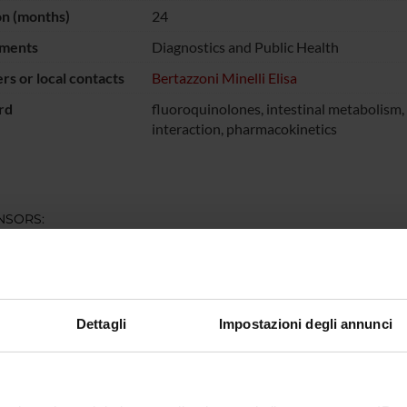
on (months)
24
ments
Diagnostics and Public Health
s or local contacts
Bertazzoni Minelli Elisa
rd
fluoroquinolones, intestinal metabolism,
interaction, pharmacokinetics
NSORS:
ro dell'Istruzione
Funds:
assigned and managed by the de
iversità e della
Syllabus:
PRIN
a
Dettagli
Impostazioni degli annunci
ECT PARTICIPANTS
enini
Technical-administrative
Maria En