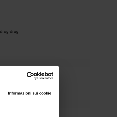
 drug-drug
partment
Informazioni sui cookie
rica Fracasso