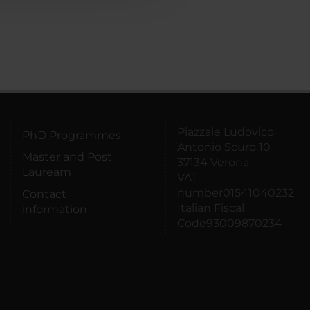
Piazzale Ludovico
PhD Programmes
Antonio Scuro 10
Master and Post
37134 Verona
Lauream
VAT
number01541040232
Contact
Italian Fiscal
information
Code93009870234