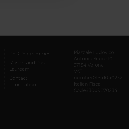
Piazzale Ludovico
PhD Programmes
Antonio Scuro 10
Master and Post
37134 Verona
Lauream
VAT
number01541040232
Contact
Italian Fiscal
information
Code93009870234