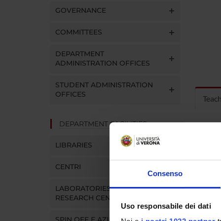
GOVERNANCE
COMMITTEES
DEPARTMENT
ADMINISTRATION OFFICES
STUDENT ADMINISTRATION
OFFICES
Teac
DEPARTMENT FACILITIES
MOD
LIBRARIES
Modules
Click o
CENTRI
Consenso
LABORATORIES AND
RESEARCH CENTRES
Uso responsabile dei dati
SPIN OFF E AZIENDE