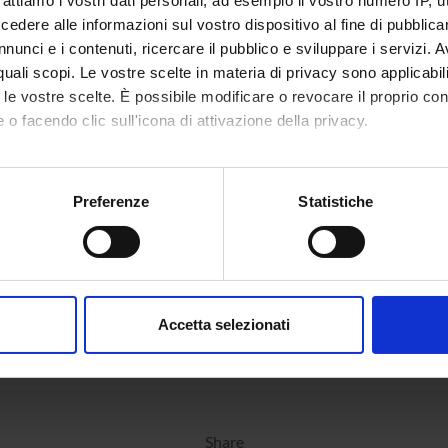
rattiamo i vostri dati personali, ad esempio il vostro numero IP, 
dere alle informazioni sul vostro dispositivo al fine di pubblica
nunci e i contenuti, ricercare il pubblico e sviluppare i servizi. A
r quali scopi. Le vostre scelte in materia di privacy sono applicabi
to le vostre scelte. È possibile modificare o revocare il proprio 
 o facendo clic sull'icona di attivazione della privacy.
mo anche:
oni sulla tua posizione geografica, con un'approssimazione di qu
Preferenze
Statistiche
spositivo, scansionandolo attivamente alla ricerca di caratteristich
aborati i tuoi dati personali e imposta le tue preferenze nella
s
consenso in qualsiasi momento dalla Dichiarazione sui cookie.
Accetta selezionati
nalizzare contenuti ed annunci, per fornire funzionalità dei socia
inoltre informazioni sul modo in cui utilizzi il nostro sito con i n
icità e social media, i quali potrebbero combinarle con altre inform
lizzo dei loro servizi.
Share