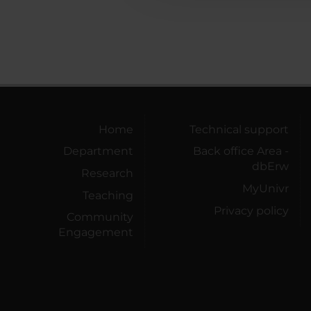
Home
Technical support
Department
Back office Area -
dbErw
Research
MyUnivr
Teaching
Privacy policy
Community
Engagement