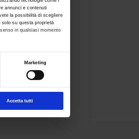
utilizzando tecnologie come i
re annunci e contenuti
vete la possibilità di scegliere
li solo su questa proprietà
consenso in qualsiasi momento
alche metro,
Marketing
e specifiche (impronte
ezione dettagli
. Puoi
Accetta tutti
l media e per analizzare il
ostri partner che si occupano
azioni che hai fornito loro o