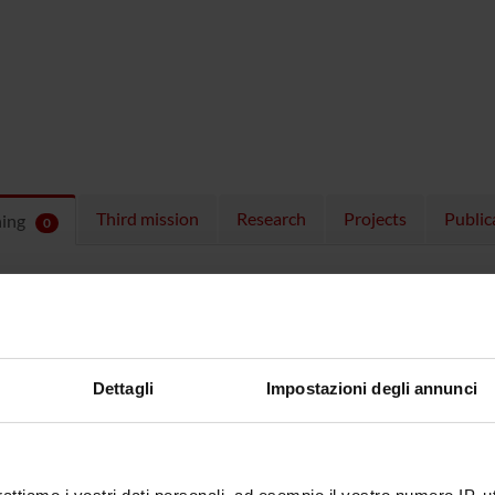
Third mission
Research
Projects
Public
hing
0
ULES
 running in the period selected:
0
.
n the module to see the timetable and course details.
Dettagli
Impostazioni degli annunci