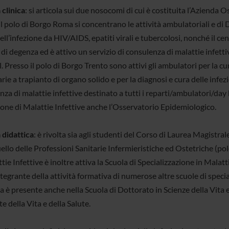
 clinica
: si articola sui due nosocomi di cui è costituita l’Azienda 
il polo di Borgo Roma si concentrano le attività ambulatoriali e di
ell’infezione da HIV/AIDS, epatiti virali e tubercolosi, nonché il ce
di degenza ed è attivo un servizio di consulenza di malattie infettiv
. Presso il polo di Borgo Trento sono attivi gli ambulatori per la cur
ie a trapianto di organo solido e per la diagnosi e cura delle infez
nza di malattie infettive destinato a tutti i reparti/ambulatori/da
zione di Malattie Infettive anche l’Osservatorio Epidemiologico.
 didattica
: è rivolta sia agli studenti del Corso di Laurea Magistral
ello delle Professioni Sanitarie Infermieristiche ed Ostetriche (po
tie Infettive è inoltre attiva la Scuola di Specializzazione in Malatt
tegrante della attività formativa di numerose altre scuole di special
a è presente anche nella Scuola di Dottorato in Scienze della Vita e
e della Vita e della Salute.