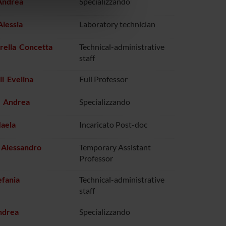
Andrea
Specializzando
azioni che hai fornito loro o
Alessia
Laboratory technician
rella Concetta
Technical-administrative
staff
li Evelina
Full Professor
i Andrea
Specializzando
aela
Incaricato Post-doc
 Alessandro
Temporary Assistant
Professor
efania
Technical-administrative
staff
ndrea
Specializzando