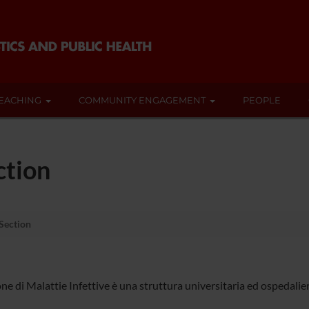
EACHING
COMMUNITY ENGAGEMENT
PEOPLE
ction
 Section
ne di Malattie Infettive è una struttura universitaria ed ospedaliera 