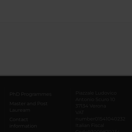
Piazzale Ludovico
PhD Programmes
Antonio Scuro 10
Master and Post
37134 Verona
Lauream
VAT
number01541040232
Contact
Italian Fiscal
information
Code93009870234