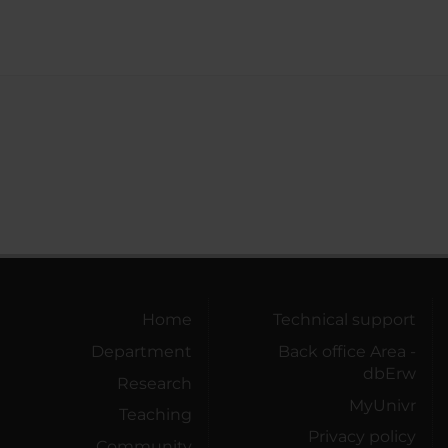
Home
Technical support
Department
Back office Area -
dbErw
Research
MyUnivr
Teaching
Privacy policy
Community