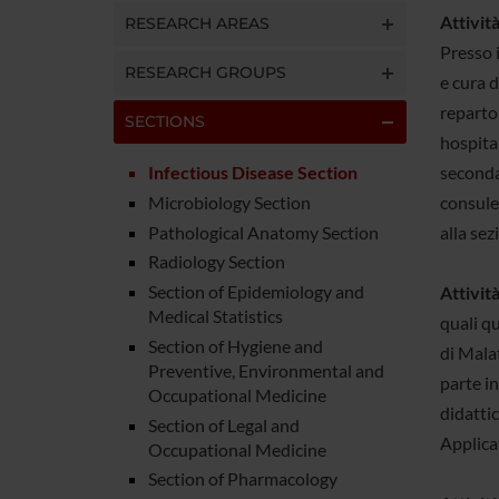
Attività
RESEARCH AREAS
Presso 
RESEARCH GROUPS
e cura d
reparto 
SECTIONS
hospital
Infectious Disease Section
secondar
Microbiology Section
consule
Pathological Anatomy Section
alla se
Radiology Section
Section of Epidemiology and
Attività
Medical Statistics
quali qu
Section of Hygiene and
di Malat
Preventive, Environmental and
parte in
Occupational Medicine
didattic
Section of Legal and
Applicat
Occupational Medicine
Section of Pharmacology