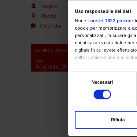
People
Uso responsabile dei dati
Arieti 
Places
Noi e
i nostri 1022 partner
t
Calendar
cookie per memorizzare e acce
Azzini
personalizzati, misurare gli an
Beccalo
chi utilizza i vostri dati e pe
digitale in cui avete effettua
AGENDA DI OGGI
Bellati
dalla Dichiarazione sui cookie
gio
6 agosto 2026
Bizzar
Con il tuo consenso, vorrem
Selezione
raccogliere informazi
Necessari
del
Bottare
Identificare il tuo di
consenso
digitali).
Carrar
Approfondisci come vengono el
modificare o ritirare il tuo 
Cichell
Rifiuta
Cioli P
Utilizziamo i cookie per perso
nostro traffico. Condividiamo 