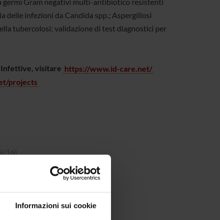
a germi Gram negativi multi-antibiotico resistenti
a delle infezioni da Candida spp.; Aspergillosi
la tubercolosi; validazione di test diagnostici per
 Infettive, visitare
https://www.id-care.net/
et/projects
9/16)
Informazioni sui cookie