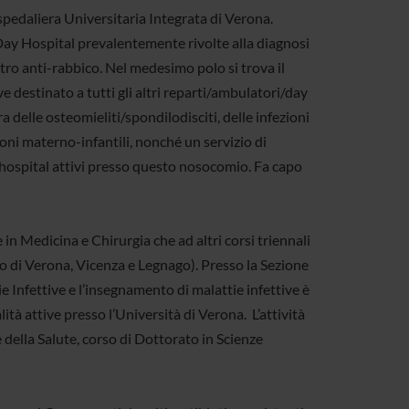
Ospedaliera Universitaria Integrata di Verona.
 Day Hospital prevalentemente rivolte alla diagnosi
ntro anti-rabbico. Nel medesimo polo si trova il
e destinato a tutti gli altri reparti/ambulatori/day
a delle osteomieliti/spondilodisciti, delle infezioni
ioni materno-infantili, nonché un servizio di
y hospital attivi presso questo nosocomio. Fa capo
e in Medicina e Chirurgia che ad altri corsi triennali
lo di Verona, Vicenza e Legnago). Presso la Sezione
ie Infettive e l’insegnamento di malattie infettive è
ità attive presso l’Università di Verona. L’attività
 della Salute, corso di Dottorato in Scienze