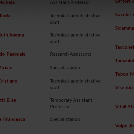
Sartori 
Michela
Assistant Professor
icità e social media, i quali potrebbero combinarle con altre inform
lizzo dei loro servizi.
Savoldi 
Ilaria
Technical-administrative
staff
Sciamma
Ruth Joanna
Technical-administrative
staff
Tacconel
do Pasquale
Research Assistants
Tamanin
Miriam
Specializzando
Tebon M
ristiano
Technical-administrative
staff
Visentin
ti Elisa
Temporary Assistant
Professor
Vitali St
a Francesca
Specializzando
Volpe A