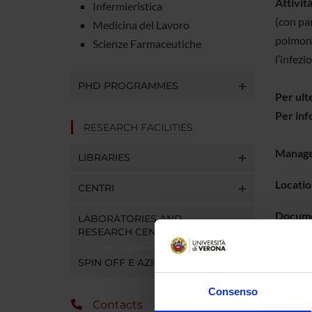
Attività
Infermieristica
(con pa
Medicina del Lavoro
polmonar
Scienze Farmaceutiche
l’infezi
PHD PROGRAMMES
Per ulte
Per inf
RESEARCH FACILITIES
Manag
LIBRARIES
Locatio
CENTRI
Docum
LABORATORIES AND
RESEARCH CENTRES
SPIN OFF E AZIENDE
Consenso
Mem
Contacts