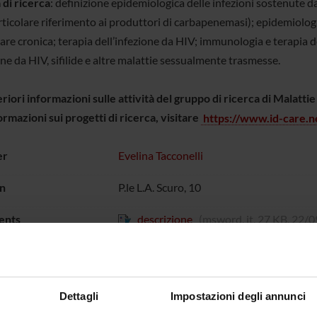
 di ricerca
: definizione epidemiologica delle infezioni sostenute d
rticolare riferimento ai produttori di carbapenemasi); epidemiologi
e cronica; terapia dell’infezione da HIV; immunologia e terapia del
one da HIV, sifilide e altre malattie sessualmente trasmesse.
riori informazioni sulle attività del gruppo di ricerca di Malattie
ormazioni sui progetti di ricerca, visitare
https://www.id-care.n
er
Evelina Tacconelli
n
P.le L.A. Scuro, 10
ents
descrizione
(msword, it, 27 KB, 22/0
Dettagli
Impostazioni degli annunci
Research areas
Projects
bers