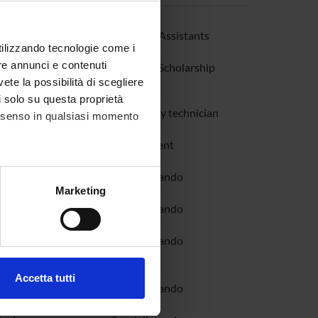
Anna
Research Assistants
utilizzando tecnologie come i
re annunci e contenuti
one Gaia
Research Scholarship
Holders
vete la possibilità di scegliere
li solo su questa proprietà
ri Fulvia
Laboratory technician
consenso in qualsiasi momento
atteo
PhD student
na
Specializzando
alche metro,
Marketing
e specifiche (impronte
derica
Specializzando
esar De Oliveira
Specializzando
ezione dettagli
. Puoi
a
Accetta tutti
i Anna Giulia
Specializzando
l media e per analizzare il
ostri partner che si occupano