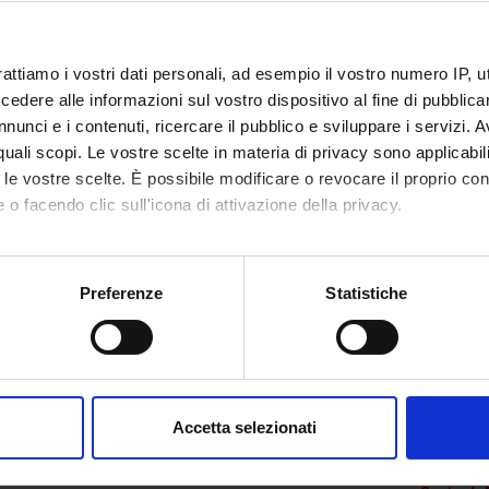
Fabiana
Contrattista di ricerca
Gorska 
rattiamo i vostri dati personali, ad esempio il vostro numero IP, 
dere alle informazioni sul vostro dispositivo al fine di pubblica
 Anna Maria
Assistant Professor
Maccarr
nunci e i contenuti, ricercare il pubblico e sviluppare i servizi. A
ssi Erica
Administrative worker
r quali scopi. Le vostre scelte in materia di privacy sono applicabi
Mazzafer
to le vostre scelte. È possibile modificare o revocare il proprio 
 Arianna
Specializzando
 o facendo clic sull'icona di attivazione della privacy.
Morra M
ro Giada
Specializzando
mo anche:
Rigo An
oni sulla tua posizione geografica, con un'approssimazione di qu
Preferenze
Statistiche
l Elena
Specializzando
spositivo, scansionandolo attivamente alla ricerca di caratteristich
Salfa Fe
a Elena
Associate Professor
Salles C
aborati i tuoi dati personali e imposta le tue preferenze nella
s
Fernand
consenso in qualsiasi momento dalla Dichiarazione sui cookie.
ero Elena
Specializzando
Accetta selezionati
Salvador
uviani Filippo
Research Assistants
nalizzare contenuti ed annunci, per fornire funzionalità dei socia
inoltre informazioni sul modo in cui utilizzi il nostro sito con i n