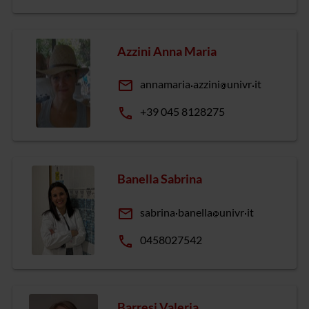
Azzini Anna Maria
email
annamaria
azzini
univr
it
phone
+39 045 8128275
Banella Sabrina
email
sabrina
banella
univr
it
phone
0458027542
Barresi Valeria