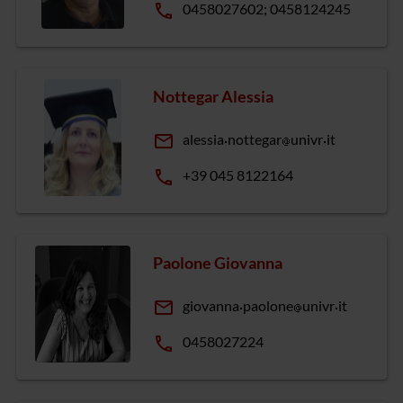
phone
0458027602; 0458124245
Nottegar Alessia
email
alessia
nottegar
univr
it
phone
+39 045 8122164
Paolone Giovanna
email
giovanna
paolone
univr
it
phone
0458027224