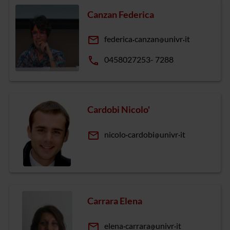
Canzan Federica
email
federica
canzan
univr
it
phone
0458027253- 7288
Cardobi Nicolo'
email
nicolo
cardobi
univr
it
Carrara Elena
email
elena
carrara
univr
it