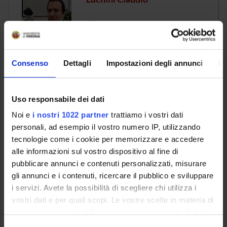
email
claudio
luchini
univr
it
phone
045/8127458 (segreteria)
Consenso
Dettagli
Impostazioni degli annunci
In
Mansueto Giancarlo
Uso responsabile dei dati
Noi e
i nostri 1022 partner
trattiamo i vostri dati
email
giancarlo
mansueto
univr
it
personali, ad esempio il vostro numero IP, utilizzando
phone
0458124301
tecnologie come i cookie per memorizzare e accedere
alle informazioni sul vostro dispositivo al fine di
pubblicare annunci e contenuti personalizzati, misurare
gli annunci e i contenuti, ricercare il pubblico e sviluppare
Marcon Alessandro
i servizi. Avete la possibilità di scegliere chi utilizza i
vostri dati e per quali scopi. Le vostre scelte in materia di
email
alessandro
marcon
univr
it
privacy sono applicabili solo su questa proprietà digitale
in cui avete effettuato le vostre scelte. È possibile