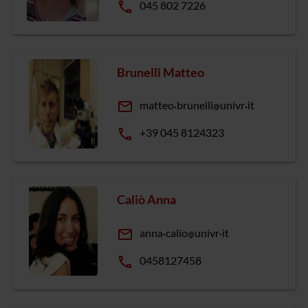
phone
045 802 7226
Brunelli Matteo
email
matteo
brunelli
univr
it
phone
+39 045 8124323
Caliò Anna
email
anna
calio
univr
it
phone
0458127458