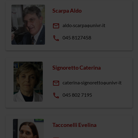
Scarpa Aldo
email
aldo
scarpa
univr
it
phone
045 8127458
Signoretto Caterina
email
caterina
signoretto
univr
it
phone
045 802 7195
Tacconelli Evelina