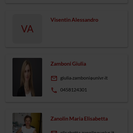
Visentin Alessandro
VA
Zamboni Giulia
email
giulia
zamboni
univr
it
phone
0458124301
Zanolin Maria Elisabetta
elisabetta
zanolin
univr
it