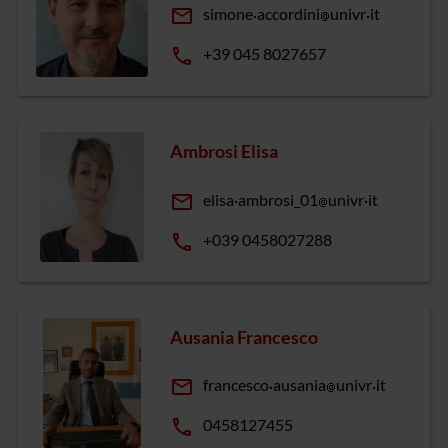
email
simone
accordini
univr
it
phone
+39 045 8027657
Ambrosi Elisa
email
elisa
ambrosi_01
univr
it
phone
+039 0458027288
Ausania Francesco
email
francesco
ausania
univr
it
phone
0458127455