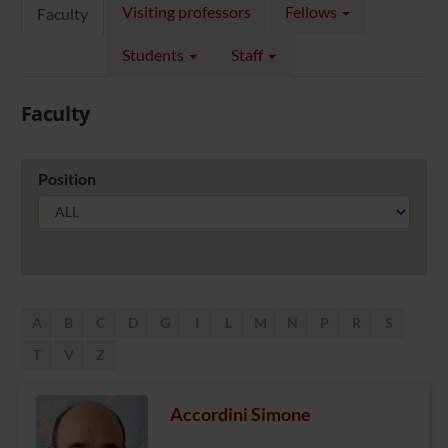
Visiting professors
Fellows
Faculty
Students
Staff
Faculty
Position
A
B
C
D
G
I
L
M
N
P
R
S
T
V
Z
Accordini Simone