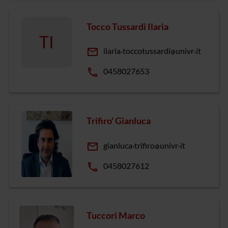
Tocco Tussardi Ilaria
TI
email
ilaria
toccotussardi
univr
it
phone
0458027653
Trifiro' Gianluca
email
gianluca
trifiro
univr
it
phone
0458027612
Tuccori Marco