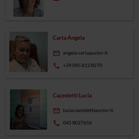
Carta Angela
email
angela
carta
univr
it
phone
+39 045 812 8270
Cazzoletti Lucia
email
lucia
cazzoletti
univr
it
phone
045 8027656