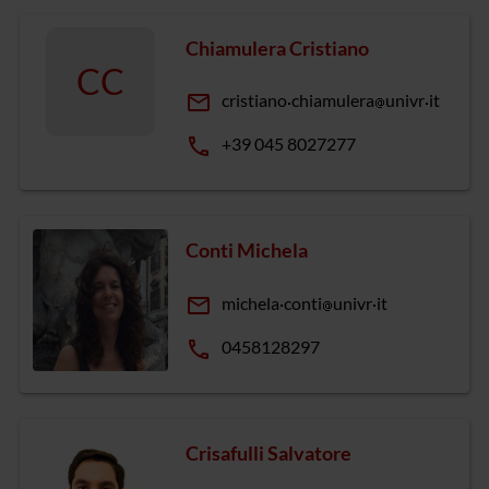
Chiamulera Cristiano
CC
email
cristiano
chiamulera
univr
it
phone
+39 045 8027277
Conti Michela
email
michela
conti
univr
it
phone
0458128297
Crisafulli Salvatore