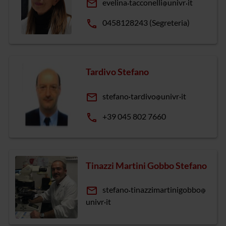
email
evelina
tacconelli
univr
it
phone
0458128243 (Segreteria)
Tardivo Stefano
email
stefano
tardivo
univr
it
phone
+39 045 802 7660
Tinazzi Martini Gobbo Stefano
email
stefano
tinazzimartinigobbo
univr
it