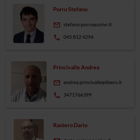
Porru Stefano
email
stefano
porru
univr
it
phone
045 812 4294
Princivalle Andrea
email
andrea
princivalle
libero
it
phone
3471766399
Raniero Dario