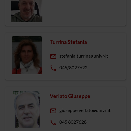
Turrina Stefania
email
stefania
turrina
univr
it
phone
045/8027622
Verlato Giuseppe
email
giuseppe
verlato
univr
it
phone
045 8027628