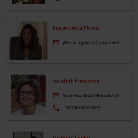
Ingrasciotta Ylenia
email
ylenia
ingrasciotta
univr
it
Locatelli Francesca
email
francesca
locatelli
univr
it
phone
+39 045 8027655
Luchini Claudio