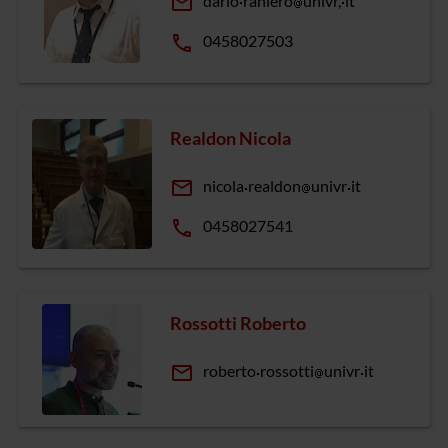
email
dario
raniero
univr,
it
phone
0458027503
Realdon Nicola
email
nicola
realdon
univr
it
phone
0458027541
Rossotti Roberto
email
roberto
rossotti
univr
it