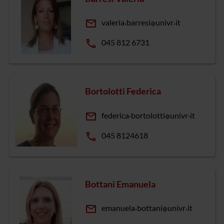
email
valeria
barresi
univr
it
phone
045 812 6731
Bortolotti Federica
email
federica
bortolotti
univr
it
phone
045 8124618
Bottani Emanuela
email
emanuela
bottani
univr
it