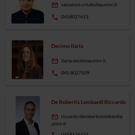
email
salvatore
crisafulli
univr
it
phone
0458027613
Decimo Ilaria
email
Ilaria
decimo
univr
it
phone
045 8027509
De Robertis Lombardi Riccardo
email
riccardo
derobertislombardi
univr
it
phone
0458126437