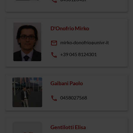
D'Onofrio Mirko
email
mirko
donofrio
univr
it
phone
+39 045 8124301
Gaibani Paolo
phone
0458027568
Gentilotti Elisa