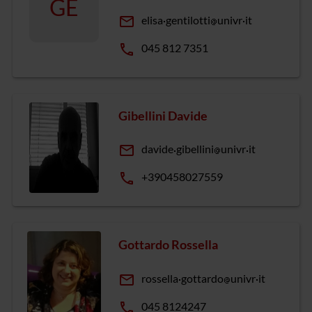
GE
email
elisa
gentilotti
univr
it
phone
045 812 7351
Gibellini Davide
email
davide
gibellini
univr
it
phone
+390458027559
Gottardo Rossella
email
rossella
gottardo
univr
it
phone
045 8124247