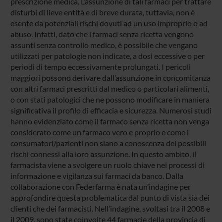
prescrizione medica. L’assunzione di tali farmaci per trattare
disturbi di lieve entità e di breve durata, tuttavia, non è
esente da potenziali rischi dovuti ad un uso improprio o ad
abuso. Infatti, dato che i farmaci senza ricetta vengono
assunti senza controllo medico, è possibile che vengano
utilizzati per patologie non indicate, a dosi eccessive o per
periodi di tempo eccessivamente prolungati. I pericoli
maggiori possono derivare dall’assunzione in concomitanza
con altri farmaci prescritti dal medico o particolari alimenti,
o con stati patologici che ne possono modificare in maniera
significativa il profilo di efficacia e sicurezza. Numerosi studi
hanno evidenziato come il farmaco senza ricetta non venga
considerato come un farmaco vero e proprio e come i
consumatori/pazienti non siano a conoscenza dei possibili
rischi connessi alla loro assunzione. In questo ambito, il
farmacista viene a svolgere un ruolo chiave nei processi di
informazione e vigilanza sui farmaci da banco. Dalla
collaborazione con Federfarma è nata un’indagine per
approfondire questa problematica dal punto di vista sia dei
clienti che dei farmacisti. Nell’indagine, svoltasi tra il 2008 e
il 2009, sono state coinvolte 44 farmacie della provincia di