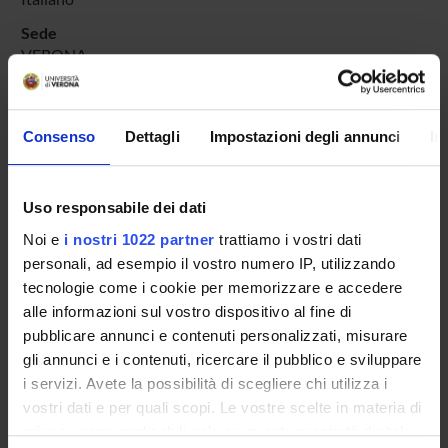
Sede
VERONA
Periodo
non ancora assegnato
Consenso
Dettagli
Impostazioni degli annunci
In
Avvisi relativi al corso
Seminari relativi al corso
Uso responsabile dei dati
Per visualizzare la struttura dell'insegnamento a cui questo
Noi e
i nostri 1022 partner
trattiamo i vostri dati
modulo appartiene, consultare
organizzazione
personali, ad esempio il vostro numero IP, utilizzando
dell'insegnamento
tecnologie come i cookie per memorizzare e accedere
TESTI DI RIFERIMENTO
alle informazioni sul vostro dispositivo al fine di
pubblicare annunci e contenuti personalizzati, misurare
Vedi la bibliografia dell'insegnamento
gli annunci e i contenuti, ricercare il pubblico e sviluppare
i servizi. Avete la possibilità di scegliere chi utilizza i
vostri dati e per quali scopi. Le vostre scelte in materia di
privacy sono applicabili solo su questa proprietà digitale