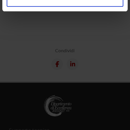
Calendario
analizzare il nostro traffico. Condividiamo inoltre
informazioni sul modo in cui utilizzi il nostro sito con i
nostri partner che si occupano di analisi dei dati web,
pubblicità e social media, i quali potrebbero combinarle
con altre informazioni che hai fornito loro o che hanno
raccolto dal tuo utilizzo dei loro servizi.
Condividi