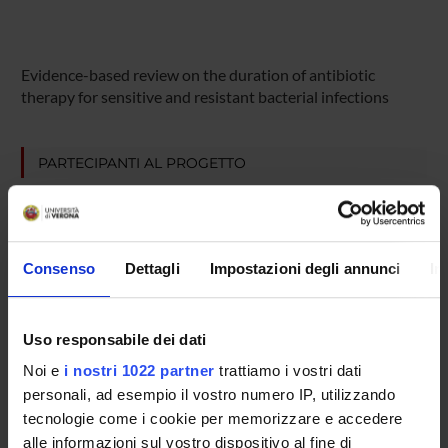
Evidence-based review on the duration of antibiotic
therapy for sensitive and resistant bacterial infections
PARTECIPANTI AL PROGETTO
Evelina Tacconelli
Professore ordinario
Consenso
Dettagli
Impostazioni degli annunci
In
AREE DI RICERCA COINVOLTE DAL PROGETTO
Uso responsabile dei dati
Infectious Diseases (DDSP)
Noi e
i nostri 1022 partner
trattiamo i vostri dati
Infectious Diseases (DNBM)
personali, ad esempio il vostro numero IP, utilizzando
tecnologie come i cookie per memorizzare e accedere
alle informazioni sul vostro dispositivo al fine di