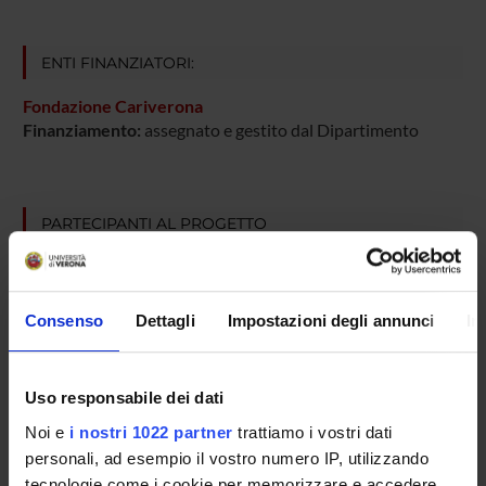
ENTI FINANZIATORI:
Fondazione Cariverona
Finanziamento:
assegnato e gestito dal Dipartimento
PARTECIPANTI AL PROGETTO
Marina Bentivoglio
Luciano Cominacini
Consenso
Dettagli
Impostazioni degli annunci
In
Cultore della materia
Anna Dalfini
Uso responsabile dei dati
Massimo Delledonne
Professore ordinario
Noi e
i nostri 1022 partner
trattiamo i vostri dati
personali, ad esempio il vostro numero IP, utilizzando
Guido Francesco Fumagalli
tecnologie come i cookie per memorizzare e accedere