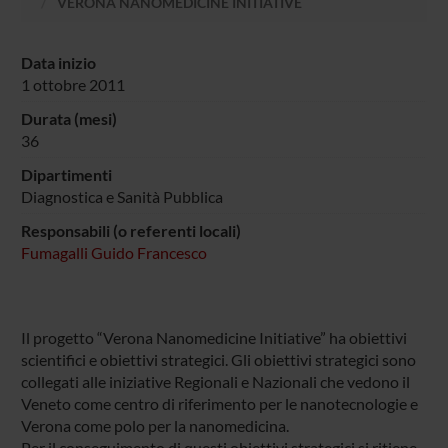
VERONA NANOMEDICINE INITIATIVE
Data inizio
1 ottobre 2011
Durata (mesi)
36
Dipartimenti
Diagnostica e Sanità Pubblica
Responsabili (o referenti locali)
Fumagalli Guido Francesco
Il progetto “Verona Nanomedicine Initiative” ha obiettivi
scientifici e obiettivi strategici. Gli obiettivi strategici sono
collegati alle iniziative Regionali e Nazionali che vedono il
Veneto come centro di riferimento per le nanotecnologie e
Verona come polo per la nanomedicina.
Per il conseguimento di questi obiettivi strategici si ritiene