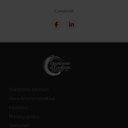
Condividi
Supporto tecnico
Area Amministrativa
MyUnivr
Privacy policy
Dottorati