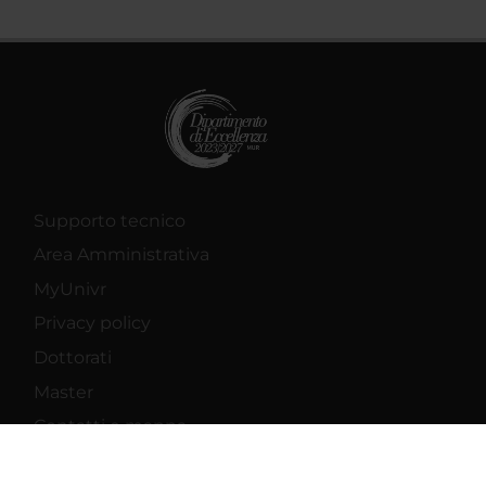
Supporto tecnico
Area Amministrativa
MyUnivr
Privacy policy
Dottorati
Master
Contatti e mappa