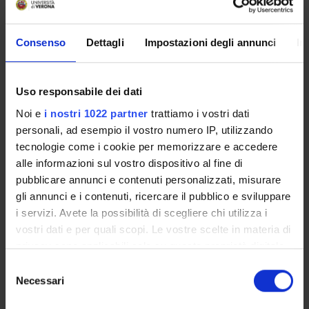
Componenti
Consenso
Dettagli
Impostazioni degli annunci
In
Annaloro Gabriela
Borsista
Arzenton Elena
Uso responsabile dei dati
Tecnico-Amministrativo
Noi e
i nostri 1022 partner
trattiamo i vostri dati
Ballestrin Melissa
personali, ad esempio il vostro numero IP, utilizzando
Specializzando
tecnologie come i cookie per memorizzare e accedere
Balmaceda Valdez Valeria Roxana
alle informazioni sul vostro dispositivo al fine di
Contrattista di ricerca
pubblicare annunci e contenuti personalizzati, misurare
gli annunci e i contenuti, ricercare il pubblico e sviluppare
Bellantuono David
i servizi. Avete la possibilità di scegliere chi utilizza i
Personale di spin-off
vostri dati e per quali scopi. Le vostre scelte in materia di
Benini Anna
privacy sono applicabili solo su questa proprietà digitale
Tecnico-Amministrativo
in cui avete effettuato le vostre scelte. È possibile
Selezione
Boschetto Giulia Solidea Carlotta
modificare o revocare il proprio consenso in qualsiasi
Necessari
del
Borsista
momento dalla Dichiarazione sui cookie o facendo clic
consenso