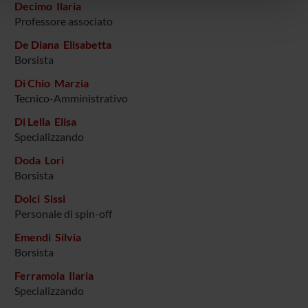
Decimo Ilaria
pubblicità e social media, i quali potrebbero combinarle
Professore associato
con altre informazioni che hai fornito loro o che hanno
De Diana Elisabetta
raccolto dal tuo utilizzo dei loro servizi.
Borsista
Di Chio Marzia
Tecnico-Amministrativo
Di Lella Elisa
Specializzando
Doda Lori
Borsista
Dolci Sissi
Personale di spin-off
Emendi Silvia
Borsista
Ferramola Ilaria
Specializzando