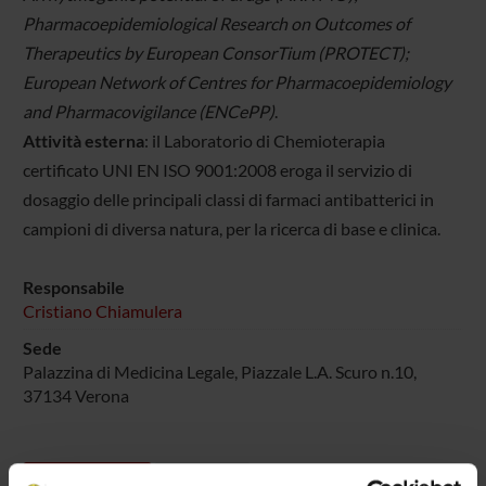
Pharmacoepidemiological Research on Outcomes of
Therapeutics by European ConsorTium (PROTECT);
European Network of Centres for Pharmacoepidemiology
and Pharmacovigilance (ENCePP)
.
Attività esterna
: il Laboratorio di Chemioterapia
certificato UNI EN ISO 9001:2008 eroga il servizio di
dosaggio delle principali classi di farmaci antibatterici in
campioni di diversa natura, per la ricerca di base e clinica.
Responsabile
Cristiano Chiamulera
Sede
Palazzina di Medicina Legale, Piazzale L.A. Scuro n.10,
37134 Verona
Progetti