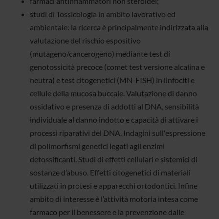
farmaci antinfiammatori non steroidei;
studi di Tossicologia in ambito lavorativo ed
ambientale: la ricerca è principalmente indirizzata alla
valutazione del rischio espositivo
(mutageno/cancerogeno) mediante test di
genotossicità precoce (comet test versione alcalina e
neutra) e test citogenetici (MN-FISH) in linfociti e
cellule della mucosa buccale. Valutazione di danno
ossidativo e presenza di addotti al DNA, sensibilità
individuale al danno indotto e capacità di attivare i
processi riparativi del DNA. Indagini sull'espressione
di polimorfismi genetici legati agli enzimi
detossificanti. Studi di effetti cellulari e sistemici di
sostanze d’abuso. Effetti citogenetici di materiali
utilizzati in protesi e apparecchi ortodontici. Infine
ambito di interesse è l’attività motoria intesa come
farmaco per il benessere e la prevenzione dalle