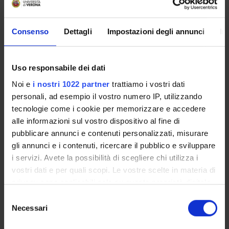
Componenti
Consenso
Dettagli
Impostazioni degli annunci
In
Annaloro Gabriela
Borsista
Arzenton Elena
Uso responsabile dei dati
Tecnico-Amministrativo
Noi e
i nostri 1022 partner
trattiamo i vostri dati
Ballestrin Melissa
personali, ad esempio il vostro numero IP, utilizzando
Specializzando
tecnologie come i cookie per memorizzare e accedere
Balmaceda Valdez Valeria Roxana
alle informazioni sul vostro dispositivo al fine di
Contrattista di ricerca
pubblicare annunci e contenuti personalizzati, misurare
gli annunci e i contenuti, ricercare il pubblico e sviluppare
Bellantuono David
i servizi. Avete la possibilità di scegliere chi utilizza i
Personale di spin-off
vostri dati e per quali scopi. Le vostre scelte in materia di
Benini Anna
privacy sono applicabili solo su questa proprietà digitale
Tecnico-Amministrativo
in cui avete effettuato le vostre scelte. È possibile
Selezione
Boschetto Giulia Solidea Carlotta
modificare o revocare il proprio consenso in qualsiasi
Necessari
del
Borsista
momento dalla Dichiarazione sui cookie o facendo clic
consenso