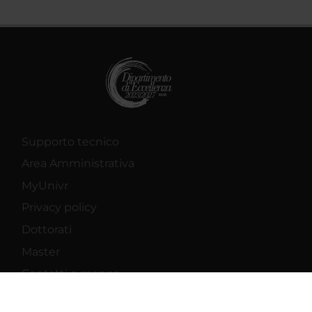
Supporto tecnico
Area Amministrativa
MyUnivr
Privacy policy
Dottorati
Master
Contatti e mappa