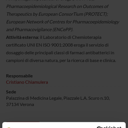
Pharmacoepidemiological Research on Outcomes of
Therapeutics by European ConsorTium (PROTECT);
European Network of Centres for Pharmacoepidemiology
and Pharmacovigilance (ENCePP)
.
Attività esterna
: il Laboratorio di Chemioterapia
certificato UNI EN ISO 9001:2008 eroga il servizio di
dosaggio delle principali classi di farmaci antibatterici in
campioni di diversa natura, per la ricerca di base e clinica.
Responsabile
Cristiano Chiamulera
Sede
Palazzina di Medicina Legale, Piazzale L.A. Scuro n.10,
37134 Verona
Progetti