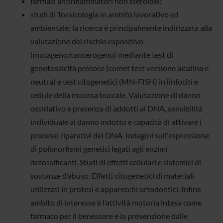
farmaci antinfiammatori non steroidei;
studi di Tossicologia in ambito lavorativo ed
ambientale: la ricerca è principalmente indirizzata alla
valutazione del rischio espositivo
(mutageno/cancerogeno) mediante test di
genotossicità precoce (comet test versione alcalina e
neutra) e test citogenetici (MN-FISH) in linfociti e
cellule della mucosa buccale. Valutazione di danno
ossidativo e presenza di addotti al DNA, sensibilità
individuale al danno indotto e capacità di attivare i
processi riparativi del DNA. Indagini sull'espressione
di polimorfismi genetici legati agli enzimi
detossificanti. Studi di effetti cellulari e sistemici di
sostanze d’abuso. Effetti citogenetici di materiali
utilizzati in protesi e apparecchi ortodontici. Infine
ambito di interesse è l’attività motoria intesa come
farmaco per il benessere e la prevenzione dalle