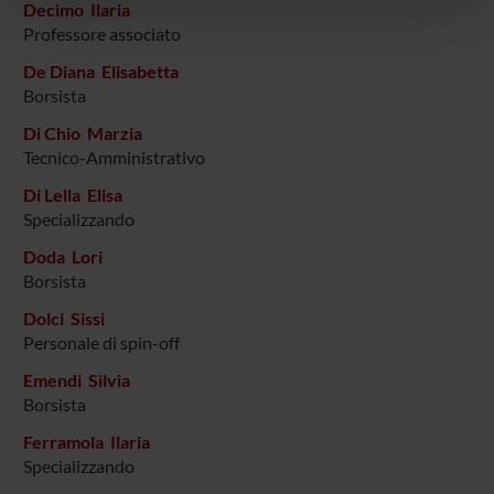
Decimo Ilaria
pubblicità e social media, i quali potrebbero combinarle
Professore associato
con altre informazioni che hai fornito loro o che hanno
De Diana Elisabetta
raccolto dal tuo utilizzo dei loro servizi.
Borsista
Di Chio Marzia
Tecnico-Amministrativo
Di Lella Elisa
Specializzando
Doda Lori
Borsista
Dolci Sissi
Personale di spin-off
Emendi Silvia
Borsista
Ferramola Ilaria
Specializzando