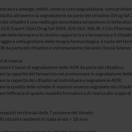
etteratura emerge, infatti, come la sottosegnalazione, noto problem
idotta attraverso la segnalazione da parte del cittadino (Drug Saf 2
 dei cittadini è una realtà già consolidata ed esistono in letteratur
-524; Export Opin Drug Saf 2004, 3(4):363-368, Br J Clin Pharmaco
iale delle farmacie e lo stretto rapporto tra il farmacista e il cit
ggio e nella gestione della terapia farmacologica, il ruolo del far
DR da parte del cittadino è estremamente rilevante (Social Scien
i di ricerca:
tare il tasso di segnalazione delle ADR da parte del cittadino;
tare la capacità del farmacista nel promuovere la segnalazione dell
are la capacità dei cittadini ad individuare e segnalare le ADR;
are la qualità delle schede di reazioni avversa segnalate dai cittadin
are l’efficacia di questo modello formativo e di ricerca allo scopo di 
rmacisti territoriali delle 7 province del Veneto
0 cittadini residenti in Italia di età > 18 anni
ndimenti metodologia: le attività del farmacista