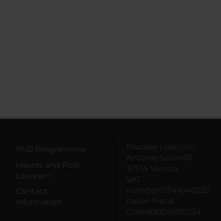
Piazzale Ludovico
PhD Programmes
Antonio Scuro 10
Master and Post
37134 Verona
Lauream
VAT
number01541040232
Contact
Italian Fiscal
information
Code93009870234