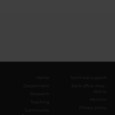
Home
Technical support
Department
Back office Area -
dbErw
Research
MyUnivr
Teaching
Privacy policy
Community