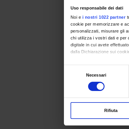
Uso responsabile dei dati
2. A cia
avuto o 
Noi e
i nostri 1022 partner
t
cookie per memorizzare e acce
2.1 Nel 
personalizzati, misurare gli an
- cerch
chi utilizza i vostri dati e pe
- conseg
digitale in cui avete effettua
- spieg
dalla Dichiarazione sui cookie
- il cit
direttam
Con il tuo consenso, vorrem
Selezione
2.2. Nel
raccogliere informazi
Necessari
del
da medic
Identificare il tuo di
consenso
farmaci
digitali).
Farmaco
Approfondisci come vengono el
modificare o ritirare il tuo 
Il cent
Rifiuta
Farmaco
Utilizziamo i cookie per perso
del Gar
nostro traffico. Condividiamo 