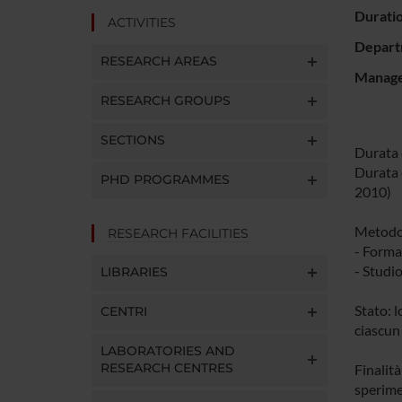
Durati
ACTIVITIES
Depart
RESEARCH AREAS
Manager
RESEARCH GROUPS
SECTIONS
Durata 
Durata c
PHD PROGRAMMES
2010)
Metodol
RESEARCH FACILITIES
- Forma
- Studi
LIBRARIES
Stato: 
CENTRI
ciascun
LABORATORIES AND
RESEARCH CENTRES
Finalit
sperime