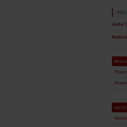
PROJ
Anita C
Robert
RESEA
Pharm
Pharm
SECTI
Sectio