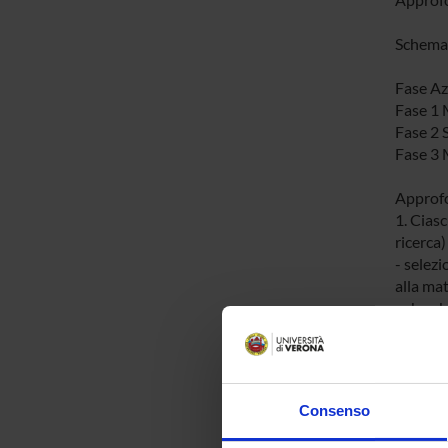
Schema
Fase Az
Fase 1 
Fase 2 
Fase 3 M
Approf
1. Ciasc
ricerca)
- selez
alla mat
- che ab
- che h
Il nume
del citt
Consenso
Il calco
internaz