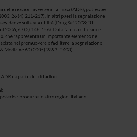
a delle reazioni avverse ai farmaci (ADR), potrebbe
003, 26 (4):211-217). In altri paesi la segnalazione
a evidenze sulla sua utilità (Drug Saf 2008; 31
l 2006, 63 (2):148-156). Data l’ampia diffusione
tadino, che rappresenta un importante elemento nel
macista nel promuovere e facilitare la segnalazione
ce & Medicine 60 (2005) 2393–2403)
e ADR da parte del cittadino;
i;
poterlo riprodurre in altre regioni italiane.