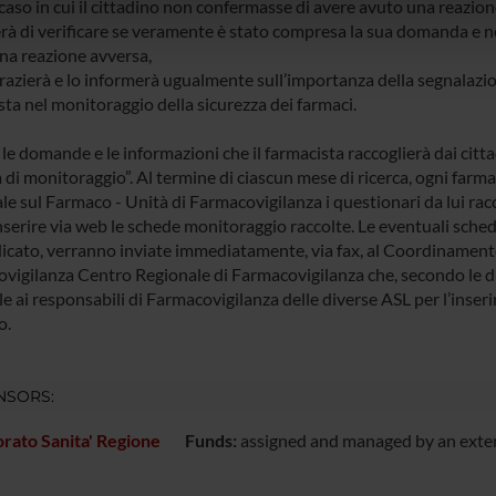
icità e social media, i quali potrebbero combinarle con altre inform
caso in cui il cittadino non confermasse di avere avuto una reazione
erà di verificare se veramente è stato compresa la sua domanda e ne
lizzo dei loro servizi.
na reazione avversa,
grazierà e lo informerà ugualmente sull’importanza della segnalazion
sta nel monitoraggio della sicurezza dei farmaci.
 le domande e le informazioni che il farmacista raccoglierà dai citt
 di monitoraggio”. Al termine di ciascun mese di ricerca, ogni far
e sul Farmaco - Unità di Farmacovigilanza i questionari da lui raccol
nserire via web le schede monitoraggio raccolte. Le eventuali sched
icato, verranno inviate immediatamente, via fax, al Coordinament
vigilanza Centro Regionale di Farmacovigilanza che, secondo le dis
le ai responsabili di Farmacovigilanza delle diverse ASL per l’inser
o.
NSORS:
rato Sanita' Regione
Funds:
assigned and managed by an exte