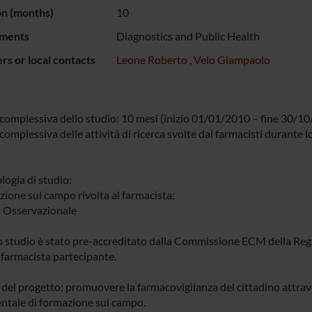
on (months)
10
ments
Diagnostics and Public Health
s or local contacts
Leone Roberto
,
Velo Giampaolo
complessiva dello studio: 10 mesi (inizio 01/01/2010 – fine 30/1
omplessiva delle attività di ricerca svolte dai farmacisti durante lo 
ogia di studio:
zione sul campo rivolta al farmacista;
o Osservazionale
lo studio è stato pre-accreditato dalla Commissione ECM della Regi
 farmacista partecipante.
à del progetto: promuovere la farmacovigilanza del cittadino attra
ntale di formazione sul campo.