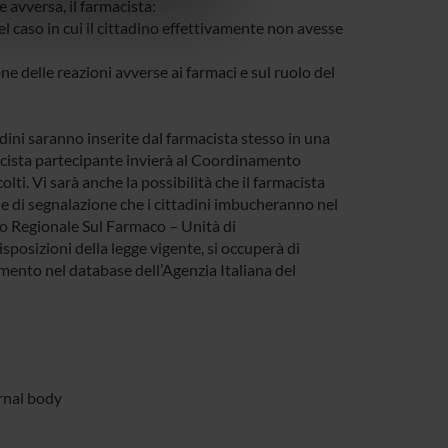
azioni che hai fornito loro o
 avversa, il farmacista:
l caso in cui il cittadino effettivamente non avesse
e delle reazioni avverse ai farmaci e sul ruolo del
adini saranno inserite dal farmacista stesso in una
macista partecipante invierà al Coordinamento
ti. Vi sarà anche la possibilità che il farmacista
e di segnalazione che i cittadini imbucheranno nel
o Regionale Sul Farmaco – Unità di
posizioni della legge vigente, si occuperà di
imento nel database dell’Agenzia Italiana del
rnal body