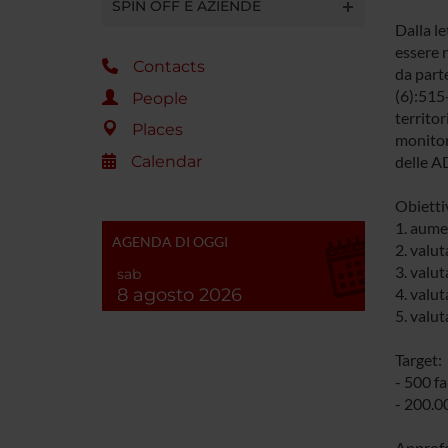
SPIN OFF E AZIENDE
Dalla l
essere r
Contacts
da parte
(6):515
People
territor
Places
monitora
Calendar
delle A
Obiettiv
1. aumen
AGENDA DI OGGI
2. valu
3. valut
sab
8 agosto 2026
4. valut
5. valut
Target:
- 500 fa
- 200.00
Approfo