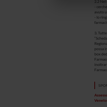
di analisi dei dati web, pubbl
2.2 Nel 
- cerch
che hanno raccolto dal tuo uti
avuto u
- lo rin
farmaci
3. Tutte
“Scheda
Regional
possa i
box ded
Farmaco
inoltrar
Farmac
SPO
Assesso
Veneto