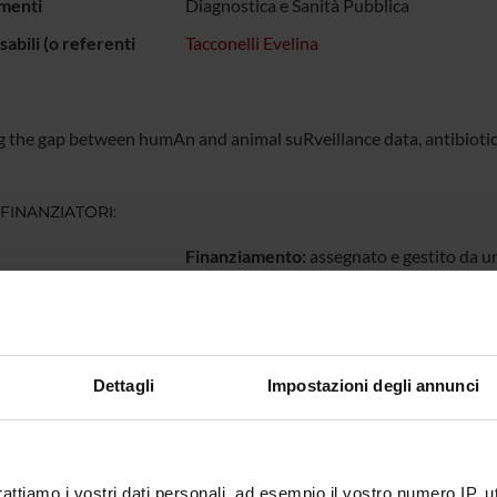
menti
Diagnostica e Sanità Pubblica
abili (o referenti
Tacconelli Evelina
g the gap between humAn and animal suRveillance data, antibiotic
 FINANZIATORI:
Finanziamento:
assegnato e gestito da un
ECIPANTI AL PROGETTO
Dettagli
Impostazioni degli annunci
 Arieti
Contrattista di ricerca
Fulvia M
 Compri
Maria Di
rattiamo i vostri dati personali, ad esempio il vostro numero IP, 