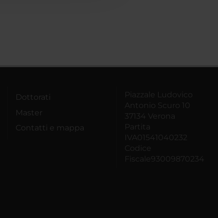
Piazzale Ludovico
Dottorati
Antonio Scuro 10
Master
37134 Verona
Partita
Contatti e mappa
IVA01541040232
Codice
Fiscale93009870234