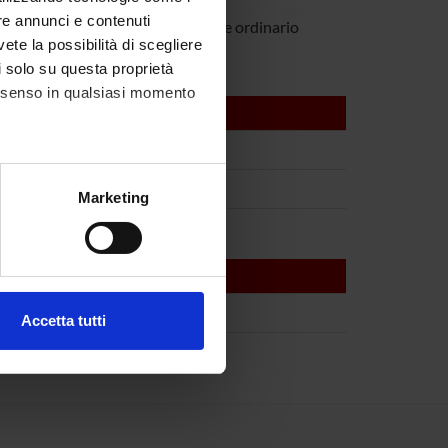
re annunci e contenuti
Tacconelli
Professore ordinario
vete la possibilità di scegliere
li solo su questa proprietà
consenso in qualsiasi momento
alche metro,
Marketing
e specifiche (impronte
ezione dettagli
. Puoi
Accetta tutti
l media e per analizzare il
ostri partner che si occupano
azioni che hai fornito loro o