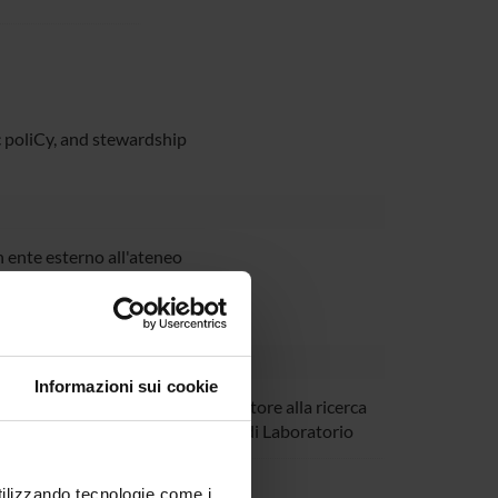
 poliCy, and stewardship
 ente esterno all'ateneo
Informazioni sui cookie
azzaferri
Collaboratore alla ricerca
- Tecnico di Laboratorio
letta Pezzani
utilizzando tecnologie come i