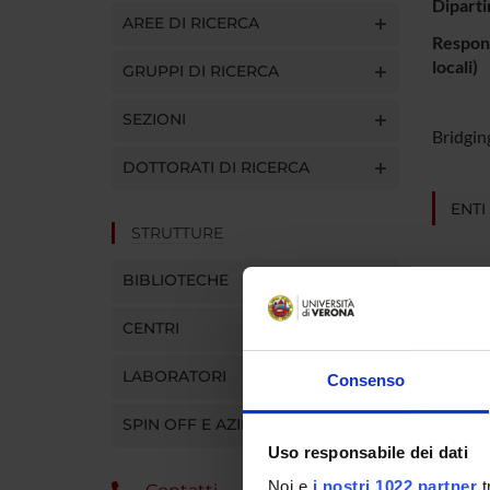
Diparti
AREE DI RICERCA
Respons
locali)
GRUPPI DI RICERCA
SEZIONI
Bridgin
DOTTORATI DI RICERCA
ENTI
STRUTTURE
BIBLIOTECHE
CENTRI
PART
LABORATORI
Consenso
Fabiana
SPIN OFF E AZIENDE
Monica
Uso responsabile dei dati
Noi e
i nostri 1022 partner
t