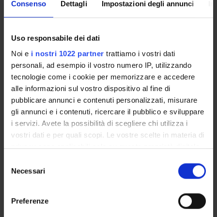
Consenso
Dettagli
Impostazioni degli annunci
In
(Comet assay II, Perceptive Instruments, UK). I Parametri
di danno al DNA considerati sono: la lunghezza della coda
(TL), la % di DNA nella coda (TI), TM che è il prodotto
integrato dei due parametri precedenti, ed il numero di
Uso responsabile dei dati
comete nel campione, valutato con un valore cut-off
Noi e
i nostri 1022 partner
trattiamo i vostri dati
inferiore al 95% di intensità di fluorescenza della testa. Per
personali, ad esempio il vostro numero IP, utilizzando
ogni soggetto vengono lette 50 cellule random in due
tecnologie come i cookie per memorizzare e accedere
esperimenti separati.
alle informazioni sul vostro dispositivo al fine di
pubblicare annunci e contenuti personalizzati, misurare
gli annunci e i contenuti, ricercare il pubblico e sviluppare
PARTECIPANTI AL PROGETTO
i servizi. Avete la possibilità di scegliere chi utilizza i
Denise Doria
vostri dati e per quali scopi. Le vostre scelte in materia di
privacy sono applicabili solo su questa proprietà digitale
Maria Enrica Fracasso
in cui avete effettuato le vostre scelte. È possibile
Selezione
modificare o revocare il proprio consenso in qualsiasi
Necessari
del
momento dalla Dichiarazione sui cookie o facendo clic
consenso
SEZIONI
sull'icona di attivazione della privacy.
Preferenze
Farmacologia
Con il tuo consenso, vorremmo anche: