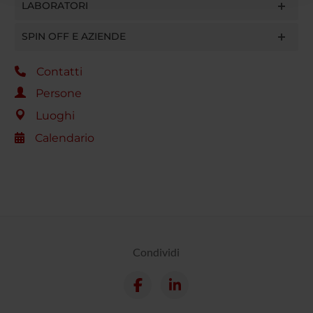
LABORATORI
raccolto dal tuo utilizzo dei loro servizi.
SPIN OFF E AZIENDE
Contatti
Persone
Luoghi
Calendario
Condividi