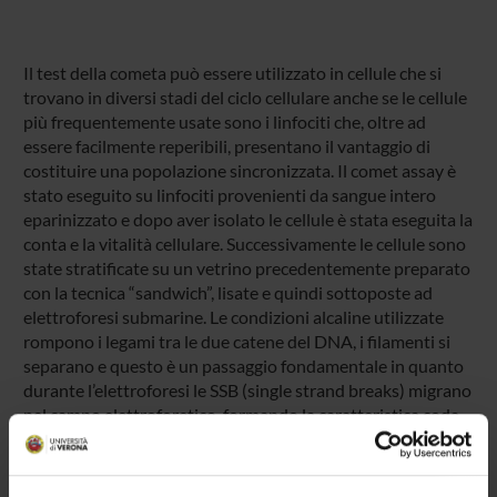
Il test della cometa può essere utilizzato in cellule che si
trovano in diversi stadi del ciclo cellulare anche se le cellule
più frequentemente usate sono i linfociti che, oltre ad
essere facilmente reperibili, presentano il vantaggio di
costituire una popolazione sincronizzata. Il comet assay è
stato eseguito su linfociti provenienti da sangue intero
eparinizzato e dopo aver isolato le cellule è stata eseguita la
conta e la vitalità cellulare. Successivamente le cellule sono
state stratificate su un vetrino precedentemente preparato
con la tecnica “sandwich”, lisate e quindi sottoposte ad
elettroforesi submarine. Le condizioni alcaline utilizzate
rompono i legami tra le due catene del DNA, i filamenti si
separano e questo è un passaggio fondamentale in quanto
durante l’elettroforesi le SSB (single strand breaks) migrano
nel campo elettroforetico, formando la caratteristica coda.
L’analisi dei vetrini viene fatta dopo colorazione con
bromuro di etidio al microscopio in fluorescenza e i
parametri di danno vengono valutati mediante software