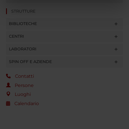
nostri partner che si occupano di analisi dei dati web,
STRUTTURE
pubblicità e social media, i quali potrebbero combinarle
con altre informazioni che hai fornito loro o che hanno
BIBLIOTECHE
raccolto dal tuo utilizzo dei loro servizi.
CENTRI
LABORATORI
SPIN OFF E AZIENDE
Contatti
Persone
Luoghi
Calendario