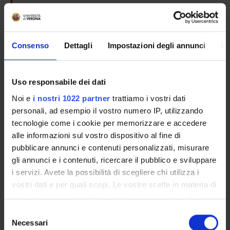
Silvia Brasola
Farmacie Territoriali ULSS 20 e
Consenso
Dettagli
Impostazioni degli annunci
In
Roberta Joppi
Farmacie Territoriali ULSS 20 e
Luigi Mezzalira
Uso responsabile dei dati
Farmacie Territoriali ULSS 20 e
Noi e
i nostri 1022 partner
trattiamo i vostri dati
Giovanni Battista Barbi
personali, ad esempio il vostro numero IP, utilizzando
ULSS 21
tecnologie come i cookie per memorizzare e accedere
alle informazioni sul vostro dispositivo al fine di
Giorgio Meneghelli
ULSS Venezia
pubblicare annunci e contenuti personalizzati, misurare
gli annunci e i contenuti, ricercare il pubblico e sviluppare
Michele Gangemi
i servizi. Avete la possibilità di scegliere chi utilizza i
ULSS 20
vostri dati e per quali scopi. Le vostre scelte in materia di
Giampietro Chiamenti
privacy sono applicabili solo su questa proprietà digitale
ULSS 20
in cui avete effettuato le vostre scelte. È possibile
Selezione
modificare o revocare il proprio consenso in qualsiasi
Vitalia Murgia
Necessari
del