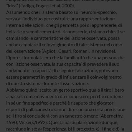
”idea” (Fadiga, Fogassi et al. 2000).
Assumendo che il sistema basato sui neuroni-specchio,
serva all’individuo per costruire una rappresentazione
interna delle azioni, che gli permetta poi di apprenderle, di
imitarle o semplicemente di riconoscerle, ci siamo chiesti se
cambiando le caratteristiche dell’azione osservata, possa
anche cambiare il coinvolgimento di tale sistema nel corso
dell’osservazione (Aglioti, Cesari, Romani, in revisione).
L’ipotesi formulata era che la familiarità che una persona ha
con l’azione osservata, la sua capacita’ di prevedere il suo
andamento la capacità di eseguire tale azione, potevano
essere parametri in grado di influenzare il coinvolgimento
di questo sistema durante l’osservazione.
Abbiamo quindi scelto un gesto sportivo quale il tiro libero
a basket come movimento da riconoscere perché contiene
in sé un fine specifico e perché è risaputo che giocatori
esperti di pallacanestro sanno dire con una certa precisione
se il tiro si concluderà con un canestro o meno (Abernethy,
1990; Vickers,1992). Questa particolare azione dunque,
racchiude in sé: a) l’esperienza, b) il progetto, c) il fine e d) la