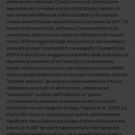
simile anche nell’uomo. Questa tecnica di stimolazione
neuronale non invasiva, è stata utilizzata per mettere in
luce eventuali differenze nell’eccitabilità corticospinale
umana durante l’osservazione d’azioni compiute da altri. Gli
autori osservarono che, nell’uomo, l’osservazione di un
movimento, determina un aumento dei potenziali evocati
motori (PEM) registrati dagli stessi muscoli che sarebbero
coinvolti se quel movimento fosse eseguito. L’aumento dei
PEM è indice di una maggiore eccitabilità delle aree corticali
deputate al controllo di tali muscoli. Le aree motorie,
quindi, sembrano trovarsi in una situazione di eccitabilità
simile a quella determinata da un reale movimento. Questo
“sistema specchio” genera una rappresentazione interna
dell’azione osservata, in altri termini, seleziona nel
“vocabolario” motorio dell’individuo la “parola”
corrispondente all’azione osservata, ovvero un’azione
potenziale ma non eseguita (Fadiga, Fogassi et al. 2000). La
scarica dei neuroni-specchio può quindi semplicemente
significare che un’azione particolare è stata richiamata alla
mente (o in altri termini è rappresentata internamente)
indipendentemente dall’uso che il cervello farà di questa