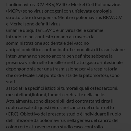
I poliomavirus JCV, BKV, SV40 e Merkel Cell Poliomavirus
(MCPy) sono virus oncogeni con un’elevata omologia
strutturale e di sequenza. Mentre i poliomavirus BKV/JCV
e Merkel sono definiti virus
umani e ubiquitari, SV40 è un virus delle scimmie
introdotto nel contesto umano attraverso la
somministrazione accidentale del vaccino
antipoliomielitico contaminato. Le modalità di trasmissione
inter-umana non sono ancora ben definite sebbene la
presenza virale nelle tonsille e nel tratto gastro-intestinale
depongono sia per una trasmissione per via respiratoria
che oro-fecale. Dal punto di vista della patomorfosi, sono
stati
associati a specifici istiotipi tumorali quali osteosarcomi,
mesoteliomi,linfomi, tumori cerebrali e della pelle.
Attualmente, sono disponibili dati contrastanti circa il
ruolo causale di questi virus nel cancro del colon-retto
(CRC). Obiettivo del presente studio è individuare il ruolo
dell’infezione da poliomavirus nella genesi del cancro del
colon retto attraverso uno studio caso-controllo