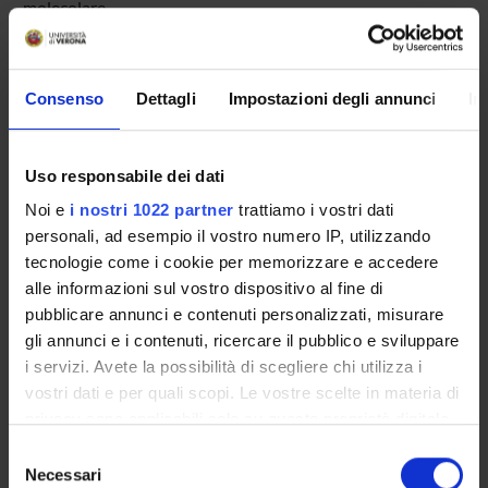
molecolare.
SPONSORS:
Consenso
Dettagli
Impostazioni degli annunci
In
Ministero dell'Istruzione dell'Università e della Ricerca
Funds:
assigned and managed by the department
Syllabus:
COFIN - Progetti di Ricerca di Interesse
Uso responsabile dei dati
Nazionale
Noi e
i nostri 1022 partner
trattiamo i vostri dati
MIUR - PRIN
personali, ad esempio il vostro numero IP, utilizzando
Funds:
assigned and managed by the department
tecnologie come i cookie per memorizzare e accedere
alle informazioni sul vostro dispositivo al fine di
pubblicare annunci e contenuti personalizzati, misurare
gli annunci e i contenuti, ricercare il pubblico e sviluppare
PROJECT PARTICIPANTS
i servizi. Avete la possibilità di scegliere chi utilizza i
William Mantovani
vostri dati e per quali scopi. Le vostre scelte in materia di
Temporary Professor
privacy sono applicabili solo su questa proprietà digitale
in cui avete effettuato le vostre scelte. È possibile
Selezione
Morena Nicolis
modificare o revocare il proprio consenso in qualsiasi
Necessari
Technical-administrative staff
del