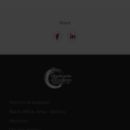
Share
Technical support
Back office Area - dbErw
MyUnivr
Privacy policy