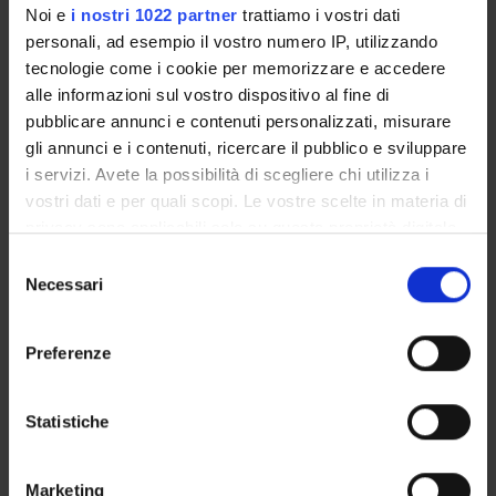
Noi e
i nostri 1022 partner
trattiamo i vostri dati
personali, ad esempio il vostro numero IP, utilizzando
tecnologie come i cookie per memorizzare e accedere
RESEARCH AREAS INVOLVED IN THE PROJECT
alle informazioni sul vostro dispositivo al fine di
Pharmacology & Pharmacy (DDSP)
pubblicare annunci e contenuti personalizzati, misurare
gli annunci e i contenuti, ricercare il pubblico e sviluppare
Pharmacology & Pharmacy (DNBM)
i servizi. Avete la possibilità di scegliere chi utilizza i
vostri dati e per quali scopi. Le vostre scelte in materia di
privacy sono applicabili solo su questa proprietà digitale
SECTIONS
in cui avete effettuato le vostre scelte. È possibile
Selezione
modificare o revocare il proprio consenso in qualsiasi
Necessari
Section of Pharmacology
del
momento dalla Dichiarazione sui cookie o facendo clic
consenso
sull'icona di attivazione della privacy.
Preferenze
Con il tuo consenso, vorremmo anche:
ACTIVITIES
raccogliere informazioni sulla tua posizione
Statistiche
geografica, con un'approssimazione di qualche
RESEARCH AREAS
metro,
Marketing