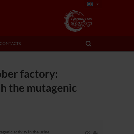
CONTACTS
bber factory:
th the mutagenic
enic activity in the urine.