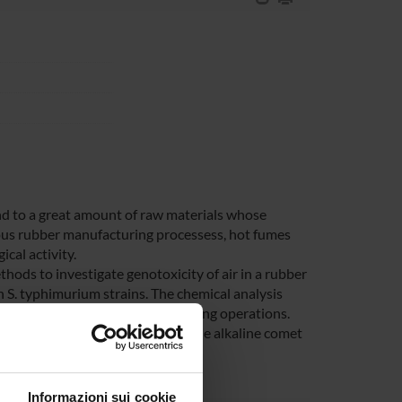
nd to a great amount of raw materials whose
rious rubber manufacturing processess, hot fumes
cal activity.
hods to investigate genotoxicity of air in a rubber
 S. typhimurium strains. The chemical analysis
re formed during rubber processing operations.
hemical substances. In addition the alkaline comet
kers
Informazioni sui cookie