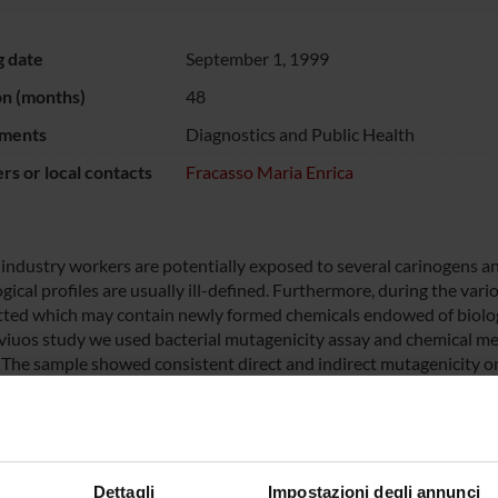
g date
September 1, 1999
on (months)
48
ments
Diagnostics and Public Health
s or local contacts
Fracasso Maria Enrica
industry workers are potentially exposed to several carinogens a
ogical profiles are usually ill-defined. Furthermore, during the va
tted which may contain newly formed chemicals endowed of biologi
eviuos study we used bacterial mutagenicity assay and chemical met
. The sample showed consistent direct and indirect mutagenicity on
d that the contaminants consisted mainly of compounds which we
dicate that the workers of this factory are exposed to mutagenic c
evealed an increase of DNA damage in lymphocytes of expose wor
Dettagli
Impostazioni degli annunci