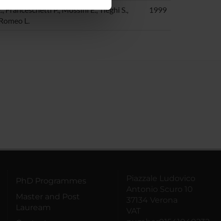
ostri partner che si occupano
 Franceschetti P., Mossini E., Tieghi S.,
1999
azioni che hai fornito loro o
, Romeo L.
Piazzale Ludovico
PhD Programmes
Antonio Scuro 10
Master and Post
37134 Verona
Lauream
VAT