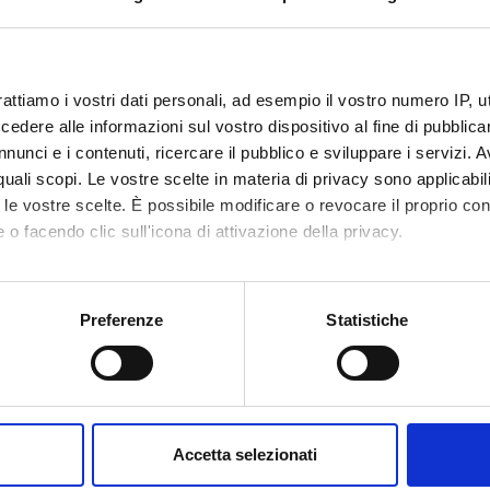
NSORS:
Funds:
assigned and managed by the de
rattiamo i vostri dati personali, ad esempio il vostro numero IP, 
dere alle informazioni sul vostro dispositivo al fine di pubblica
nunci e i contenuti, ricercare il pubblico e sviluppare i servizi. A
ECT PARTICIPANTS
r quali scopi. Le vostre scelte in materia di privacy sono applicabi
nrica Fracasso
Luigi Per
to le vostre scelte. È possibile modificare o revocare il proprio 
 o facendo clic sull'icona di attivazione della privacy.
ranceschetti
mo anche:
oni sulla tua posizione geografica, con un'approssimazione di qu
Preferenze
Statistiche
ONS
spositivo, scansionandolo attivamente alla ricerca di caratteristich
n of Legal and Occupational Medicine
Section o
aborati i tuoi dati personali e imposta le tue preferenze nella
s
consenso in qualsiasi momento dalla Dichiarazione sui cookie.
ATIONS
Accetta selezionati
AUTHORS
nalizzare contenuti ed annunci, per fornire funzionalità dei socia