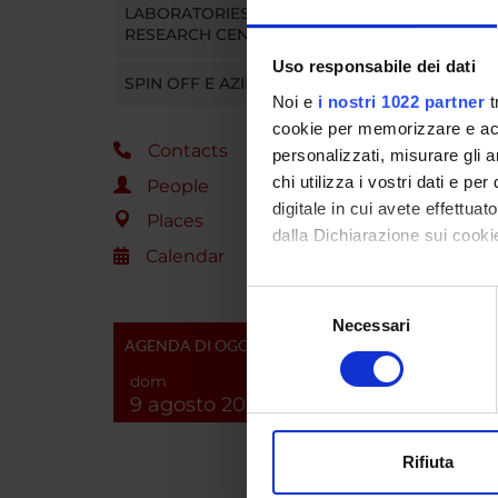
SPO
LABORATORIES AND
RESEARCH CENTRES
ISPESL
Uso responsabile dei dati
SPIN OFF E AZIENDE
Noi e
i nostri 1022 partner
t
cookie per memorizzare e acce
Contacts
personalizzati, misurare gli an
PROJ
chi utilizza i vostri dati e pe
People
Maria E
digitale in cui avete effettua
Places
dalla Dichiarazione sui cookie
Calendar
Paola F
Con il tuo consenso, vorrem
Selezione
raccogliere informazi
Necessari
del
SECTI
AGENDA DI OGGI
Identificare il tuo di
consenso
digitali).
Sectio
dom
9 agosto 2026
Approfondisci come vengono el
modificare o ritirare il tuo 
PUBLIC
Rifiuta
TITLE
Utilizziamo i cookie per perso