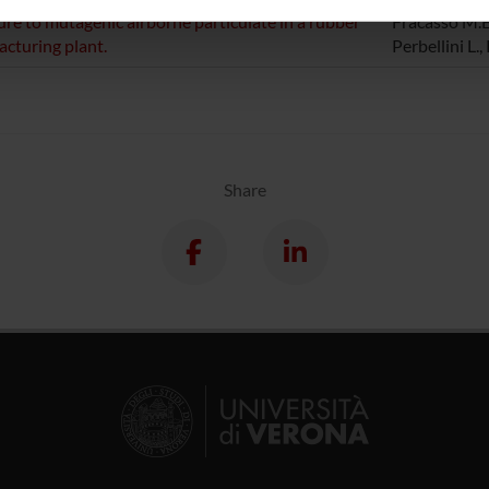
inoltre informazioni sul modo in cui utilizzi il nostro sito con i n
re to mutagenic airborne particulate in a rubber
Fracasso M.E.,
icità e social media, i quali potrebbero combinarle con altre inform
cturing plant.
Perbellini L.
lizzo dei loro servizi.
Share