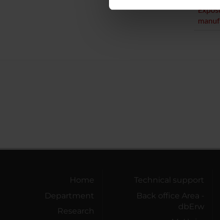
nostro traffico. Condividiamo 
Exposu
di analisi dei dati web, pubbl
manufa
che hanno raccolto dal tuo uti
Home
Technical support
Department
Back office Area -
dbErw
Research