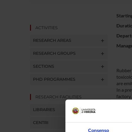
Startin
Durati
ACTIVITIES
Depart
RESEARCH AREAS
Manager
RESEARCH GROUPS
SECTIONS
Rubber 
toxicol
PHD PROGRAMMES
are emi
In a pr
factory
RESEARCH FACILITIES
reveale
Date in
LIBRARIES
assay r
CENTRI
Consenso