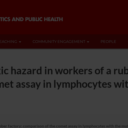
EACHING
COMMUNITY ENGAGEMENT
PEOPLE
ic hazard in workers of a ru
met assay in lymphocytes wi
ber factory: comparison of the comet assay in lymphocytes with the mutag