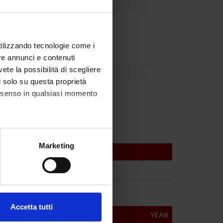
partment
utilizzando tecnologie come i
re annunci e contenuti
vete la possibilità di scegliere
li solo su questa proprietà
bellini
consenso in qualsiasi momento
alche metro,
Marketing
e specifiche (impronte
f Pharmacology
ezione dettagli
. Puoi
Accetta tutti
YEAR
l media e per analizzare il