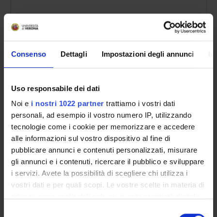
Medicina legale 4 - Turrina
2
non ancora assegn
Consenso
Dettagli
Impostazioni degli annunci
In
Medicina legale 4 - Gottardo
2
non ancora assegn
Uso responsabile dei dati
Medicina legale 4 - De Battisti
0,5
non ancora assegn
Noi e
i nostri 1022 partner
trattiamo i vostri dati
personali, ad esempio il vostro numero IP, utilizzando
tecnologie come i cookie per memorizzare e accedere
alle informazioni sul vostro dispositivo al fine di
TESTI DI RIFERIMENTO
pubblicare annunci e contenuti personalizzati, misurare
Attività
Autore
Titolo
gli annunci e i contenuti, ricercare il pubblico e sviluppare
i servizi. Avete la possibilità di scegliere chi utilizza i
Medicina legale 4 - De Leo
TRM
Appunti delle 
vostri dati e per quali scopi. Le vostre scelte in materia di
Medicina legale 4 - Turrina
J.M. Butler
Advanced Top
privacy sono applicabili solo su questa proprietà digitale
in cui avete effettuato le vostre scelte. È possibile
Selezione
Medicina legale 4 - Turrina
Stefania Turrina
Appunti di le