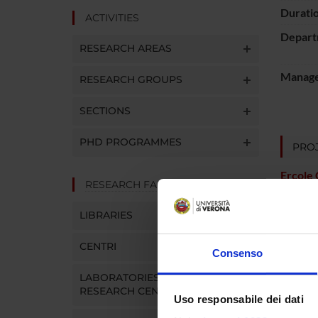
Durati
ACTIVITIES
Depart
RESEARCH AREAS
Manager
RESEARCH GROUPS
SECTIONS
PHD PROGRAMMES
PROJ
Ercole 
RESEARCH FACILITIES
Luca Gi
LIBRARIES
Carbon
CENTRI
Consenso
RESEA
LABORATORIES AND
RESEARCH CENTRES
Uso responsabile dei dati
Infect