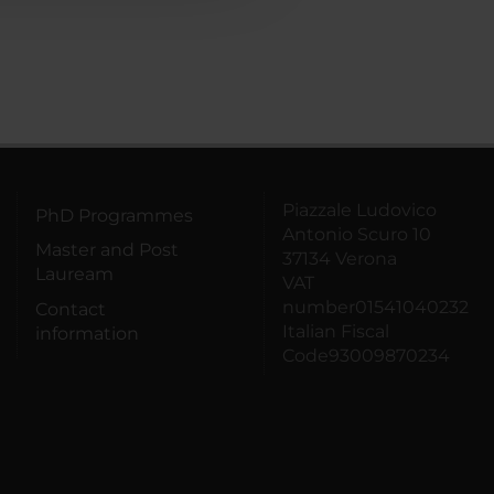
Piazzale Ludovico
PhD Programmes
Antonio Scuro 10
Master and Post
37134 Verona
Lauream
VAT
number01541040232
Contact
Italian Fiscal
information
Code93009870234