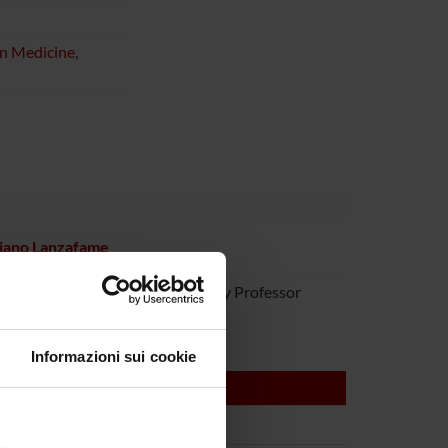
on Medicine
,
iano Lanzafame
anatta
Temporary Professor
Informazioni sui cookie