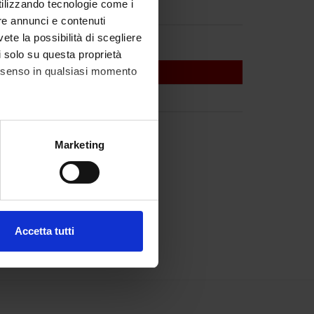
utilizzando tecnologie come i
re annunci e contenuti
vete la possibilità di scegliere
li solo su questa proprietà
consenso in qualsiasi momento
Medicine Section D
alche metro,
Marketing
e specifiche (impronte
ezione dettagli
. Puoi
Accetta tutti
l media e per analizzare il
ostri partner che si occupano
azioni che hai fornito loro o