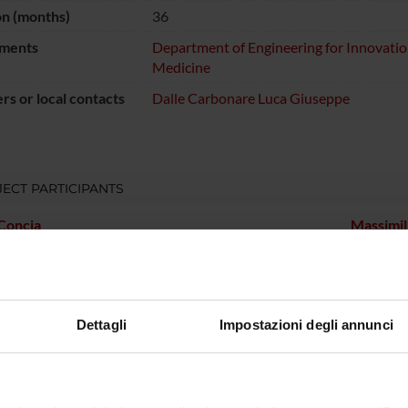
on (months)
36
ments
Department of Engineering for Innovati
Medicine
s or local contacts
Dalle Carbonare Luca Giuseppe
ECT PARTICIPANTS
Concia
Massimil
useppe Dalle
Full Professor
Mirko Z
are
Dettagli
Impostazioni degli annunci
RCH AREAS INVOLVED IN THE PROJECT
ious Diseases (DDSP)