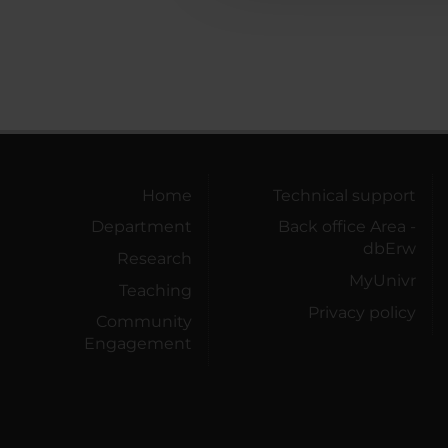
Home
Technical support
Department
Back office Area -
dbErw
Research
MyUnivr
Teaching
Privacy policy
Community
Engagement