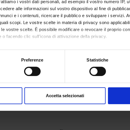
rattiamo i vostri dati personali, ad esempio il vostro numero IP, 
tious Diseases (DNBM)
dere alle informazioni sul vostro dispositivo al fine di pubblica
nunci e i contenuti, ricercare il pubblico e sviluppare i servizi. A
r quali scopi. Le vostre scelte in materia di privacy sono applicabi
to le vostre scelte. È possibile modificare o revocare il proprio 
ONS
 o facendo clic sull'icona di attivazione della privacy.
ious Disease Section
Internal 
mo anche:
oni sulla tua posizione geografica, con un'approssimazione di qu
Preferenze
Statistiche
spositivo, scansionandolo attivamente alla ricerca di caratteristich
aborati i tuoi dati personali e imposta le tue preferenze nella
s
consenso in qualsiasi momento dalla Dichiarazione sui cookie.
Accetta selezionati
nalizzare contenuti ed annunci, per fornire funzionalità dei socia
inoltre informazioni sul modo in cui utilizzi il nostro sito con i n
icità e social media, i quali potrebbero combinarle con altre inform
lizzo dei loro servizi.