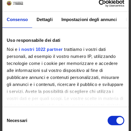
Acinetobacter baumannii by MIC value and setting.
Identification of logistical and scientific challenges of future
studies on combination therapy in the context of the
Consenso
Dettagli
Impostazioni degli annunci
In
GARDP projects.
Uso responsabile dei dati
SPONSORS:
Noi e
i nostri 1022 partner
trattiamo i vostri dati
Funds:
assigned and managed by an external body
personali, ad esempio il vostro numero IP, utilizzando
tecnologie come i cookie per memorizzare e accedere
alle informazioni sul vostro dispositivo al fine di
pubblicare annunci e contenuti personalizzati, misurare
PROJECT PARTICIPANTS
gli annunci e i contenuti, ricercare il pubblico e sviluppare
i servizi. Avete la possibilità di scegliere chi utilizza i
Elena Carrara
vostri dati e per quali scopi. Le vostre scelte in materia di
Associate Professor
privacy sono applicabili solo su questa proprietà digitale
Margherita Chiamenti
in cui avete effettuato le vostre scelte. È possibile
Selezione
Mirta Mordakhai
modificare o revocare il proprio consenso in qualsiasi
Necessari
del
momento dalla Dichiarazione sui cookie o facendo clic
consenso