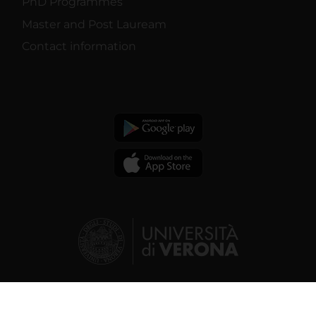
PhD Programmes
Master and Post Lauream
Contact information
© 2026 | Verona University