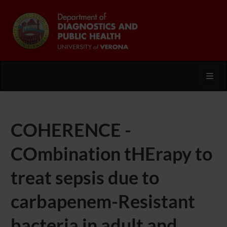
Toggl
COHERENCE -
COmbination tHErapy to
treat sepsis due to
carbapenem-Resistant
bacteria in adult and