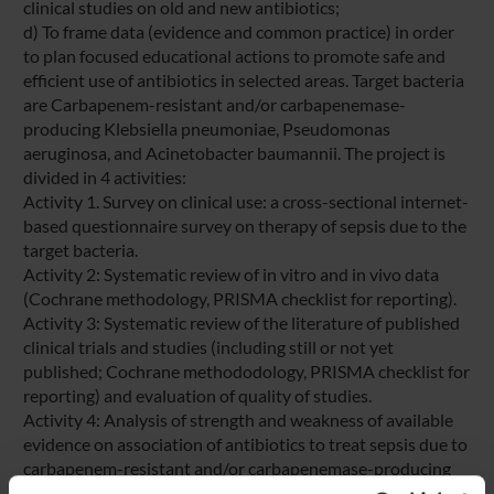
clinical studies on old and new antibiotics;
d) To frame data (evidence and common practice) in order
to plan focused educational actions to promote safe and
efficient use of antibiotics in selected areas. Target bacteria
are Carbapenem-resistant and/or carbapenemase-
producing Klebsiella pneumoniae, Pseudomonas
aeruginosa, and Acinetobacter baumannii. The project is
divided in 4 activities:
Activity 1. Survey on clinical use: a cross-sectional internet-
based questionnaire survey on therapy of sepsis due to the
target bacteria.
Activity 2: Systematic review of in vitro and in vivo data
(Cochrane methodology, PRISMA checklist for reporting).
Activity 3: Systematic review of the literature of published
clinical trials and studies (including still or not yet
published; Cochrane methododology, PRISMA checklist for
reporting) and evaluation of quality of studies.
Activity 4: Analysis of strength and weakness of available
evidence on association of antibiotics to treat sepsis due to
carbapenem-resistant and/or carbapenemase-producing
Klebsiella pneumoniae, Pseudomonas aeruginosa, and