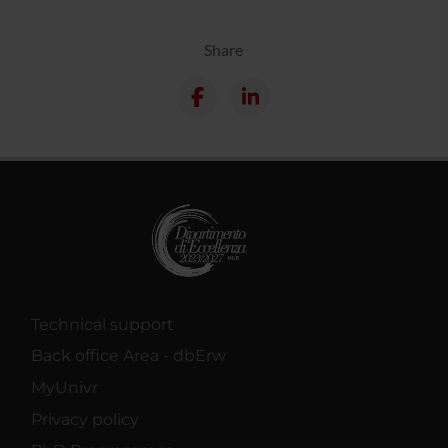
Share
Technical support
Back office Area - dbErw
MyUnivr
Privacy policy