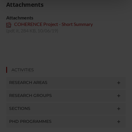
nostri partner che si occupano di analisi dei dati web,
Attachments
pubblicità e social media, i quali potrebbero combinarle
con altre informazioni che hai fornito loro o che hanno
Attachments
raccolto dal tuo utilizzo dei loro servizi.
COHERENCE Project - Short Summary
(pdf, it, 284 KB, 10/06/19)
ACTIVITIES
RESEARCH AREAS
RESEARCH GROUPS
SECTIONS
PHD PROGRAMMES