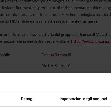
 di ricerca
: definizione epidemiologica delle infezioni sostenute d
rticolare riferimento ai produttori di carbapenemasi); epidemiologi
e cronica; terapia dell’infezione da HIV; immunologia e terapia del
one da HIV, sifilide e altre malattie sessualmente trasmesse.
riori informazioni sulle attività del gruppo di ricerca di Malattie
ormazioni sui progetti di ricerca, visitare
https://www.id-care.n
sabile
Evelina Tacconelli
P.le L.A. Scuro, 10
nti
descrizione
(msword, it, 27 KB, 22/0
Dettagli
Impostazioni degli annunci
Aree di ricerca
Progetti
onenti