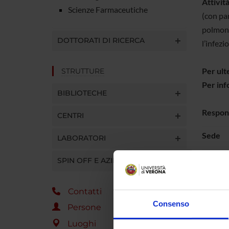
Attività
Scienze Farmaceutiche
(con pa
polmonar
DOTTORATI DI RICERCA
l’infezi
Per ulte
STRUTTURE
Per inf
BIBLIOTECHE
Respon
CENTRI
Sede
LABORATORI
Docume
SPIN OFF E AZIENDE
Contatti
Consenso
Persone
Comp
Luoghi