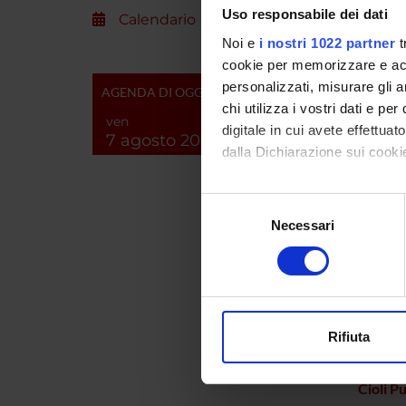
Uso responsabile dei dati
Calendario
Noi e
i nostri 1022 partner
t
Arieti 
cookie per memorizzare e acce
Azzini
personalizzati, misurare gli an
AGENDA DI OGGI
chi utilizza i vostri dati e pe
ven
Beccalo
digitale in cui avete effettua
7 agosto 2026
dalla Dichiarazione sui cookie
Bellati
Con il tuo consenso, vorrem
Selezione
raccogliere informazi
Bizzar
Necessari
del
Identificare il tuo di
consenso
digitali).
Bottare
Approfondisci come vengono el
Carrar
modificare o ritirare il tuo 
Rifiuta
Cichell
Utilizziamo i cookie per perso
nostro traffico. Condividiamo 
Cioli P
di analisi dei dati web, pubbl