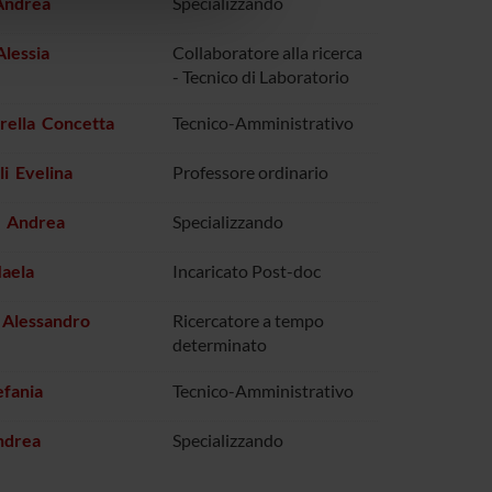
Andrea
Specializzando
Alessia
Collaboratore alla ricerca
- Tecnico di Laboratorio
rella Concetta
Tecnico-Amministrativo
li Evelina
Professore ordinario
i Andrea
Specializzando
aela
Incaricato Post-doc
 Alessandro
Ricercatore a tempo
determinato
efania
Tecnico-Amministrativo
ndrea
Specializzando