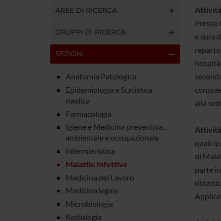
Attività
AREE DI RICERCA
Presso 
GRUPPI DI RICERCA
e cura d
reparto 
SEZIONI
hospital
Anatomia Patologica
secondar
Epidemiologia e Statistica
consule
medica
alla se
Farmacologia
Igiene e Medicina preventiva,
Attività
ambientale e occupazionale
quali qu
Infermieristica
di Malat
Malattie Infettive
parte in
Medicina del Lavoro
didattic
Medicina legale
Applicat
Microbiologia
Radiologia