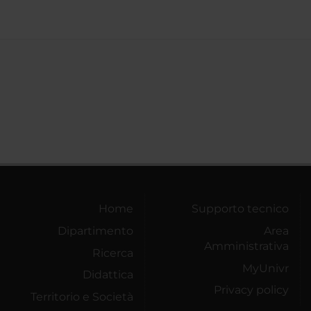
Home
Supporto tecnico
Dipartimento
Area
Amministrativa
Ricerca
MyUnivr
Didattica
Privacy policy
Territorio e Società