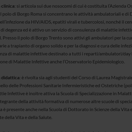
 clinica
: si articola sui due nosocomi di cui è costituita l’Azienda 
il polo di Borgo Roma si concentrano le attività ambulatoriali e di
ell’infezione da HIV/AIDS, epatiti virali e tubercolosi, nonché il ce
di degenza ed è attivo un servizio di consulenza di malattie infettiv
. Presso il polo di Borgo Trento sono attivi gli ambulatori per la cur
ie a trapianto di organo solido e per la diagnosi e cura delle infez
nza di malattie infettive destinato a tutti i reparti/ambulatori/da
zione di Malattie Infettive anche l’Osservatorio Epidemiologico.
 didattica
: è rivolta sia agli studenti del Corso di Laurea Magistral
ello delle Professioni Sanitarie Infermieristiche ed Ostetriche (po
tie Infettive è inoltre attiva la Scuola di Specializzazione in Malatt
tegrante della attività formativa di numerose altre scuole di special
a è presente anche nella Scuola di Dottorato in Scienze della Vita e
e della Vita e della Salute.