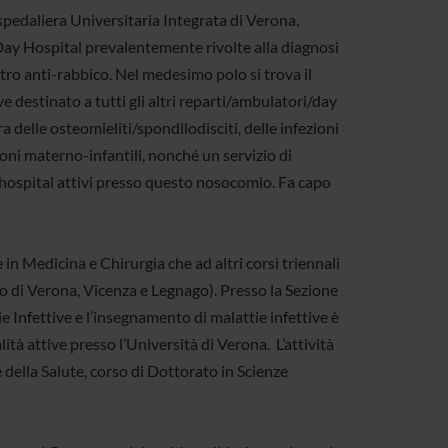
Ospedaliera Universitaria Integrata di Verona.
 Day Hospital prevalentemente rivolte alla diagnosi
ntro anti-rabbico. Nel medesimo polo si trova il
e destinato a tutti gli altri reparti/ambulatori/day
a delle osteomieliti/spondilodisciti, delle infezioni
ioni materno-infantili, nonché un servizio di
y hospital attivi presso questo nosocomio. Fa capo
e in Medicina e Chirurgia che ad altri corsi triennali
lo di Verona, Vicenza e Legnago). Presso la Sezione
ie Infettive e l’insegnamento di malattie infettive è
ità attive presso l’Università di Verona. L’attività
 della Salute, corso di Dottorato in Scienze