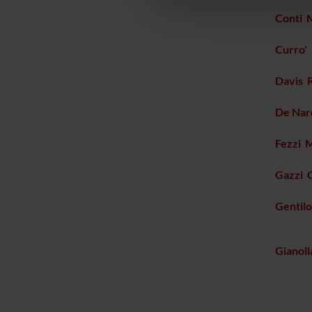
che hanno raccolto dal tuo uti
Conti 
Curro' 
Davis 
De Nar
Fezzi 
Gazzi C
Gentilot
Gianoll