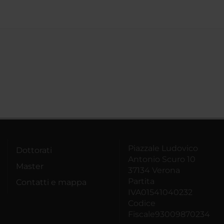
Piazzale Ludovico
Dottorati
Antonio Scuro 10
Master
37134 Verona
Partita
Contatti e mappa
IVA01541040232
Codice
Fiscale93009870234