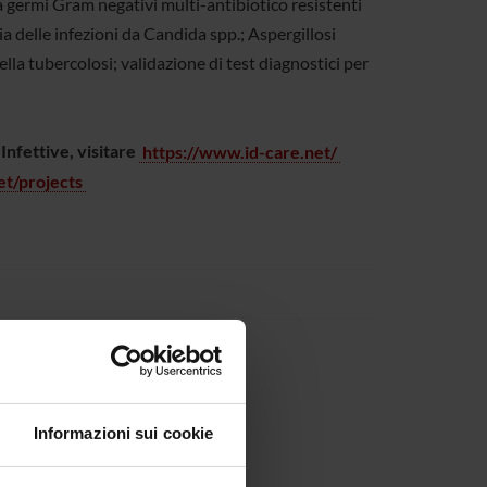
a germi Gram negativi multi-antibiotico resistenti
a delle infezioni da Candida spp.; Aspergillosi
la tubercolosi; validazione di test diagnostici per
 Infettive, visitare
https://www.id-care.net/
et/projects
9/16)
Informazioni sui cookie