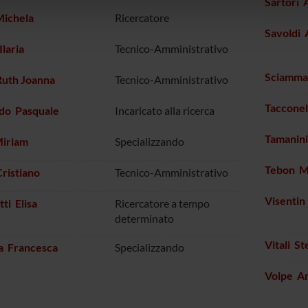
Sartori 
lizzo dei loro servizi.
Michela
Ricercatore
Savoldi 
Ilaria
Tecnico-Amministrativo
Sciamma
Ruth Joanna
Tecnico-Amministrativo
Tacconel
do Pasquale
Incaricato alla ricerca
Tamanin
Miriam
Specializzando
Tebon M
ristiano
Tecnico-Amministrativo
Visentin
ti Elisa
Ricercatore a tempo
determinato
Vitali St
a Francesca
Specializzando
Volpe A