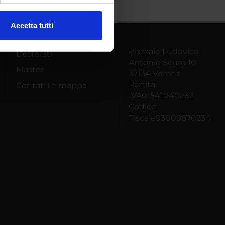
Accetta tutti
l media e per analizzare il
ostri partner che si occupano
Piazzale Ludovico
Dottorati
azioni che hai fornito loro o
Antonio Scuro 10
Master
37134 Verona
Partita
Contatti e mappa
IVA01541040232
Codice
Fiscale93009870234