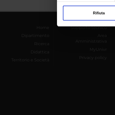
modificare o ritirare il tuo 
Rifiuta
Utilizziamo i cookie per perso
nostro traffico. Condividiamo 
Home
Supporto tecnico
di analisi dei dati web, pubbl
Dipartimento
Area
che hanno raccolto dal tuo uti
Amministrativa
Ricerca
MyUnivr
Didattica
Privacy policy
Territorio e Società