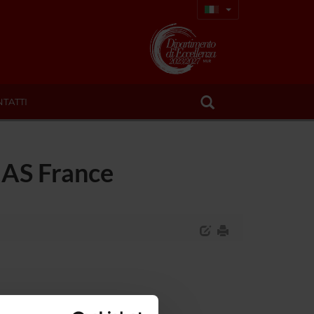
TATTI
IAS France