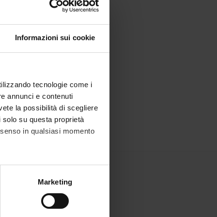
Informazioni sui cookie
utilizzando tecnologie come i
re annunci e contenuti
vete la possibilità di scegliere
li solo su questa proprietà
consenso in qualsiasi momento
alche metro,
Marketing
e specifiche (impronte
ezione dettagli
. Puoi