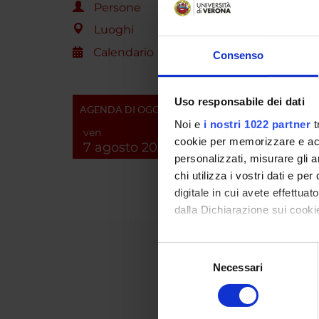
Persone
Luoghi
Calendario
Consenso
Uso responsabile dei dati
AGENDA DI OGGI
Noi e
i nostri 1022 partner
t
ven
cookie per memorizzare e acce
7 agosto 2026
personalizzati, misurare gli an
chi utilizza i vostri dati e pe
digitale in cui avete effettua
dalla Dichiarazione sui cookie
Con il tuo consenso, vorrem
Selezione
raccogliere informazi
Necessari
del
Identificare il tuo di
consenso
digitali).
Approfondisci come vengono el