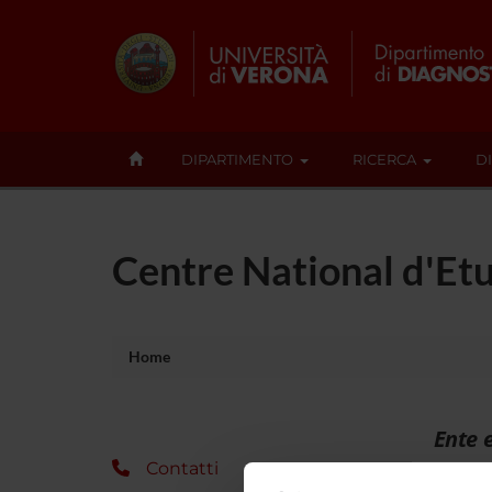
DIPARTIMENTO
RICERCA
D
Centre National d'Et
Home
Ente 
Contatti