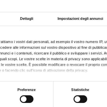
Dettagli
Impostazioni degli annunci
rattiamo i vostri dati personali, ad esempio il vostro numero IP, 
dere alle informazioni sul vostro dispositivo al fine di pubblica
nunci e i contenuti, ricercare il pubblico e sviluppare i servizi. A
r quali scopi. Le vostre scelte in materia di privacy sono applicabi
to le vostre scelte. È possibile modificare o revocare il proprio 
 o facendo clic sull'icona di attivazione della privacy.
mo anche:
Condividi
oni sulla tua posizione geografica, con un'approssimazione di qu
Preferenze
Statistiche
spositivo, scansionandolo attivamente alla ricerca di caratteristich
aborati i tuoi dati personali e imposta le tue preferenze nella
s