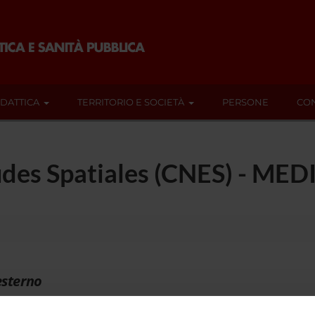
IDATTICA
TERRITORIO E SOCIETÀ
PERSONE
CON
udes Spatiales (CNES) - MED
esterno