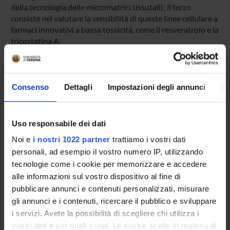
della tecnologia delle micromatrici tissutali); il terzo
consiste nel valutare la sensibilità di queste linee cellulare a
farmaci innovativi a bassa tossicità, come il resveratrolo e la
tricostatina A.
SPONSORS:
Consenso
Dettagli
Impostazioni degli annunci
In
Ateneo
Funds:
assigned and managed by the department
Uso responsabile dei dati
Syllabus:
RICATENEO - Finanziamenti d'Ateneo per la
Noi e
i nostri 1022 partner
trattiamo i vostri dati
Ricerca Scientifica
personali, ad esempio il vostro numero IP, utilizzando
tecnologie come i cookie per memorizzare e accedere
alle informazioni sul vostro dispositivo al fine di
PROJECT PARTICIPANTS
pubblicare annunci e contenuti personalizzati, misurare
gli annunci e i contenuti, ricercare il pubblico e sviluppare
Daniela Cecconi
i servizi. Avete la possibilità di scegliere chi utilizza i
Associate Professor
vostri dati e per quali scopi. Le vostre scelte in materia di