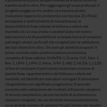
tramite studi in vitro. Per raggiungere gli scopi prefissati, il
progetto poggia su tre cardini: una tecnica ad alta
risoluzione (approccio proteomico con tecnica 2D-PAGE
accoppiata a spettrometria di massa/massa), la
disponibilità di linee cellulari di linfoma a cellule del
mantello (di cui una creata e caratterizzata nel nostro
laboratorio) e la disponibilità di un’ampia banca di campioni
patologici umani sia fissati che congelati per la validazione
dei dati ottenuti in vitro. Tre sono gli obiettivi proposti: il
primo consiste nella caratterizzazione proteomica
completa di linee cellulari (MAVER-1, Granta-519, Jeko-1,
Rec-1, UPN-1, UPN-2, Mino, JVM-2, HBL-2, NCEB-1, L128)
al fine di conoscere il patrimonio molecolare comune di
queste linee, rappresentativo del linfoma a cellule del
mantello, ed identificare marcatori surrogati di alterazioni
citogenetiche con significato prognostico; il secondo
consiste nella validazione dei risultati utilizzando campioni
di tessuto neoplastico, sia con tecniche di proteomica su
campioni congelati, sia con tecniche immunoistochimiche
su un grande numero di campioni fissati (anche con l’ausilio