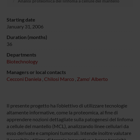
Analisi proteomica del linfoma a cellule del mantello
Starting date
January 31, 2006
Duration (months)
36
Departments
Biotechnology
Managers or local contacts
Cecconi Daniela
,
Chilosi Marco
,
Zamo' Alberto
Il presente progetto ha l’obiettivo di utilizzare tecnologie
altamente informative, come la proteomica, al fine di
apprendere nozioni dettagliate sulla patogenesi del linfoma
a cellule del mantello (MCL), analizzando linee cellulari da
esso derivate e campioni tumorali. Intende inoltre valutare
il possibile utilizzo di terapie innovative a bassa tossicità