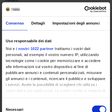
Sede
VERONA
Periodo
Consenso
Dettagli
Impostazioni degli annunci
In
non ancora assegnato
Avvisi relativi al corso
Uso responsabile dei dati
Noi e
i nostri 1022 partner
trattiamo i vostri dati
Seminari relativi al corso
personali, ad esempio il vostro numero IP, utilizzando
Per visualizzare la struttura dell'insegnamento a cui questo
tecnologie come i cookie per memorizzare e accedere
modulo appartiene, consultare
organizzazione
alle informazioni sul vostro dispositivo al fine di
dell'insegnamento
pubblicare annunci e contenuti personalizzati, misurare
gli annunci e i contenuti, ricercare il pubblico e sviluppare
i servizi. Avete la possibilità di scegliere chi utilizza i
vostri dati e per quali scopi. Le vostre scelte in materia di
Presentazione
privacy sono applicabili solo su questa proprietà digitale
Come iscriversi e Requisiti di ammissione
in cui avete effettuato le vostre scelte. È possibile
Piani didattici
Selezione
modificare o revocare il proprio consenso in qualsiasi
Necessari
del
Insegnamenti