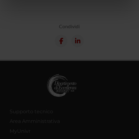
informazioni sul modo in cui utilizzi il nostro sito con i
nostri partner che si occupano di analisi dei dati web,
pubblicità e social media, i quali potrebbero combinarle
con altre informazioni che hai fornito loro o che hanno
Condividi
raccolto dal tuo utilizzo dei loro servizi.
Supporto tecnico
Area Amministrativa
MyUnivr