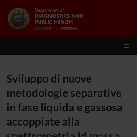
Toggl
Sviluppo di nuove
metodologie separative
in fase liquida e gassosa
accoppiate alla
spettrometria id massa