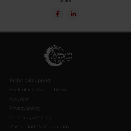
Technical support
Back office Area - dbErw
MyUnivr
Privacy policy
PhD Programmes
Master and Post Lauream