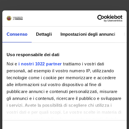
PROJECT PARTICIPANTS
Federica Bortolotti
Full Professor
Consenso
Dettagli
Impostazioni degli annunci
In
Rossella Gottardo
Associate Professor
Uso responsabile dei dati
Jennifer Pascali
Noi e
i nostri 1022 partner
trattiamo i vostri dati
personali, ad esempio il vostro numero IP, utilizzando
Franco Tagliaro
tecnologie come i cookie per memorizzare e accedere
alle informazioni sul vostro dispositivo al fine di
pubblicare annunci e contenuti personalizzati, misurare
SECTIONS
gli annunci e i contenuti, ricercare il pubblico e sviluppare
i servizi. Avete la possibilità di scegliere chi utilizza i
Section of Legal and Occupational Medicine
vostri dati e per quali scopi. Le vostre scelte in materia di
privacy sono applicabili solo su questa proprietà digitale
PUBLICATIONS
in cui avete effettuato le vostre scelte. È possibile
Selezione