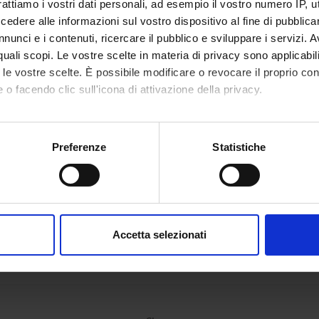
rattiamo i vostri dati personali, ad esempio il vostro numero IP, 
dere alle informazioni sul vostro dispositivo al fine di pubblica
nunci e i contenuti, ricercare il pubblico e sviluppare i servizi. A
r quali scopi. Le vostre scelte in materia di privacy sono applicabi
to le vostre scelte. È possibile modificare o revocare il proprio 
 o facendo clic sull'icona di attivazione della privacy.
mo anche:
oni sulla tua posizione geografica, con un'approssimazione di qu
Preferenze
Statistiche
spositivo, scansionandolo attivamente alla ricerca di caratteristich
aborati i tuoi dati personali e imposta le tue preferenze nella
s
consenso in qualsiasi momento dalla Dichiarazione sui cookie.
Accetta selezionati
nalizzare contenuti ed annunci, per fornire funzionalità dei socia
inoltre informazioni sul modo in cui utilizzi il nostro sito con i n
icità e social media, i quali potrebbero combinarle con altre inform
lizzo dei loro servizi.