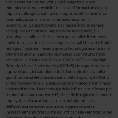
alle caratteristiche individuali del soggetto sia per
minimizzare la sua tossicità, nel caso di farmaci ad elevato
impatto sulla spesa sanitaria, comporterebbe anche una
razionalizzazione in termini farmaco-economici.
Background
: La spettrometria di massa (MS), in genere
accoppiata a tecniche di separazione molecolare, è la
tecnologia analitica di eccellenza per l’analisi di composti,
anche in traccia, in miscele complesse quali i tessuti e fluidi
biologici. Negli anni recenti questa tecnologia analitica si è
affermata anche in ambito biomedico, soprattutto negli
n
schemi della “tandem MS” (o MS-MS o MS
) e della High
Resultion Mass Spectrometry (HRMS) che rappresentano
approcci analitici complementari, l’uno mirato all’analisi
quantitativa ad elevatissima sensibilità e specificità, l’altro
al riconoscimento e alla delucidazione molecolare in ampio
spettro di masse. La tecnologia della MS nelle sue forme per
frammentazione (tandem MS) che HRMS è già estesamente
impiegata nella proteomica, nella metabolomica e
dell’analitica farmaceutica, ma ad oggi è stata assai
inspiegabilmente trascurata nell’ottica nella valutazione dei
parametri fenotipici, sia farmacocinetici che