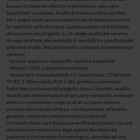
bassa e di molecole effettrici e biomarkers, vale a dire
biopolimeri complessi. Analiti di interesse ultra specifico
per i singoli studi saranno determinati direttamente entro
le rispettive unità di ricerca, qualora questo sia funzionale
all’economia del progetto. Le strategie analitiche saranno
dunque adattate alle necessità di sensibilità e specificità dei
differenti analiti. Tentativamente i composti da determinare
saranno:
- farmaci: aspirina e metaboliti, statine e metaboliti
- effettori: COX-1 piastrinica acetilata
- biomarkers: malondialdeide, F2-isoprostano, 11 dehydro
TX B2, 2-3dinor6keto PGF1 alfa, proteine carbonilate.
Nella fase conclusiva del progetto stesso i risultati analitici
relativi alle determinazioni di farmaci e metaboliti, molecole
effettrici e biomarkers negli studi di cui sopra saranno
correlati alla risposta clinica e, ove disponibile, all’assetto
genetico, mediante i metodi statistici sofisticati.
Il risultato finale sarà dunque la verifica dell’ipotesi che una
delucidazione molecolare degli aspetti fenotipici del
paziente in trattamento farmacologico, associata ad una