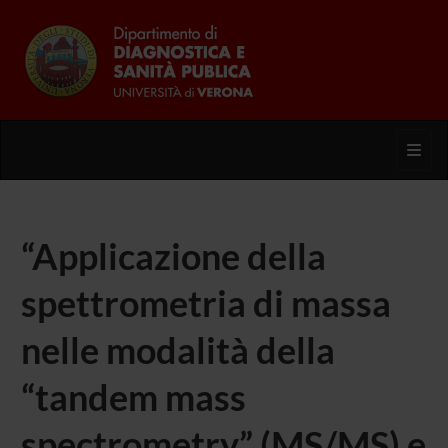
Toggl
“Applicazione della
spettrometria di massa
nelle modalità della
“tandem mass
spectrometry” (MS/MS) e