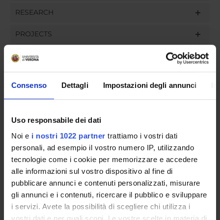
RESEARCH
PROJECTS
ASSIGNMENTS
Consenso
Dettagli
Impostazioni degli annunci
In
ORGANISATION
Uso responsabile dei dati
GOVERNANCE
Noi e
i nostri 1022 partner
trattiamo i vostri dati
personali, ad esempio il vostro numero IP, utilizzando
COMMITTEES
tecnologie come i cookie per memorizzare e accedere
alle informazioni sul vostro dispositivo al fine di
DEPARTMENT ADMINISTRATION OFFICES
pubblicare annunci e contenuti personalizzati, misurare
gli annunci e i contenuti, ricercare il pubblico e sviluppare
STUDENT ADMINISTRATION OFFICES
i servizi. Avete la possibilità di scegliere chi utilizza i
vostri dati e per quali scopi. Le vostre scelte in materia di
DEPARTMENT FACILITIES