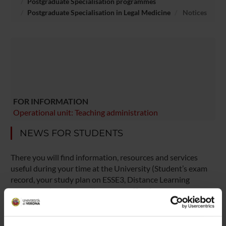
Postgraduate Specialisation programmes
Postgraduate Specialisation in Legal Medicine
Notices
FOR INFORMATION
Operational unit: Teaching administration
NEWS FOR STUDENTS
There you will find information, resources and services
useful during your time at the University (Student’s exam
record, your study plan on ESSE3, Distance Learning
courses, university email account, office forms,
administrative procedures, etc.). You can log into MyUnivr
with your GIA login details: only in this way will you be able
to receive notification of all the notices from your teachers