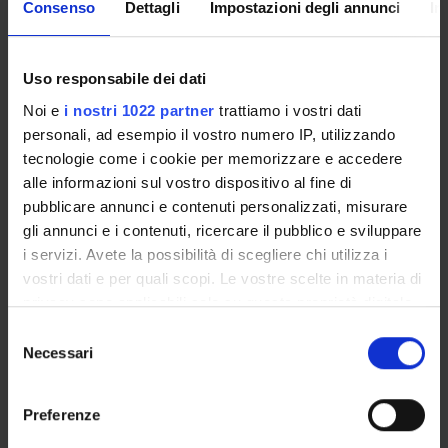
Consenso
Dettagli
Impostazioni degli annunci
In
and your secretariat via email and also via the Univr app.
MYUNIVR
Uso responsabile dei dati
Noi e
i nostri 1022 partner
trattiamo i vostri dati
personali, ad esempio il vostro numero IP, utilizzando
tecnologie come i cookie per memorizzare e accedere
Overview
alle informazioni sul vostro dispositivo al fine di
Enrolment Procedures and Admission Requirements
pubblicare annunci e contenuti personalizzati, misurare
Degree Programme
gli annunci e i contenuti, ricercare il pubblico e sviluppare
Courses
i servizi. Avete la possibilità di scegliere chi utilizza i
Notices
vostri dati e per quali scopi. Le vostre scelte in materia di
Governing bodies
privacy sono applicabili solo su questa proprietà digitale
Rete formativa
in cui avete effettuato le vostre scelte. È possibile
Selezione
modificare o revocare il proprio consenso in qualsiasi
Necessari
del
momento dalla Dichiarazione sui cookie o facendo clic
STUDYING
consenso
sull'icona di attivazione della privacy.
Preferenze
COURSES
Con il tuo consenso, vorremmo anche: