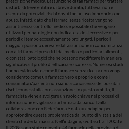
prescrizione medica. L’assunzione di tali farmaci per trattare
disturbi di lieve entità e di breve durata, tuttavia, non è
esente da potenziali rischi dovuti ad un uso improprio o ad
abuso. Infatti, dato che i farmaci senza ricetta vengono
assunti senza controllo medico, è possibile che vengano
utilizzati per patologie non indicate, a dosi eccessive o per
periodi di tempo eccessivamente prolungati. I pericoli
maggiori possono derivare dall’assunzione in concomitanza
con altri farmaci prescritti dal medico o particolari alimenti,
o con stati patologici che ne possono modificare in maniera
significativa il profilo di efficacia e sicurezza. Numerosi studi
hanno evidenziato come il farmaco senza ricetta non venga
considerato come un farmaco vero e proprio e come i
consumatori/pazienti non siano a conoscenza dei possibili
rischi connessi alla loro assunzione. In questo ambito, il
farmacista viene a svolgere un ruolo chiave nei processi di
informazione e vigilanza sui farmaci da banco. Dalla
collaborazione con Federfarma è nata un’indagine per
approfondire questa problematica dal punto di vista sia dei
clienti che dei farmacisti. Nell’indagine, svoltasi tra il 2008 e
il 2009, sono state coinvolte 44 farmacie della provincia di