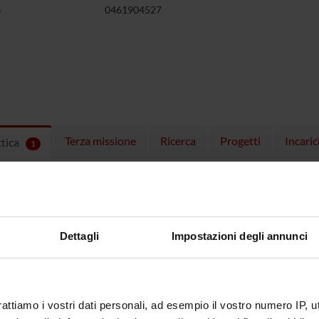
o
0461904527
Terza missione
Ricerca
Progetti
Incaric
ttica
1
EGNAMENTI
menti attivi nel periodo selezionato:
1
.
ull'insegnamento per vedere orari e dettagli del corso.
Dettagli
Impostazioni degli annunci
rattiamo i vostri dati personali, ad esempio il vostro numero IP, 
O
NOME
CREDITI
TOTALI