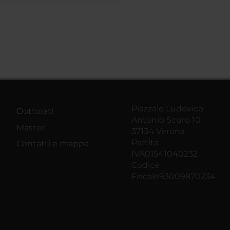
Piazzale Ludovico
Dottorati
Antonio Scuro 10
Master
37134 Verona
Partita
Contatti e mappa
IVA01541040232
Codice
Fiscale93009870234