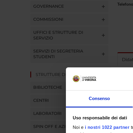
Telefon
GOVERNANCE
COMMISSIONI
UFFICI E STRUTTURE DI
SERVIZIO
SERVIZI DI SEGRETERIA
STUDENTI
Dida
STRUTTURE DEL DIPARTIMENTO
INS
BIBLIOTECHE
Insegna
Clicca s
Consenso
CENTRI
LABORATORI
Uso responsabile dei dati
SPIN OFF E AZIENDE
Noi e
i nostri 1022 partner
t
CORS