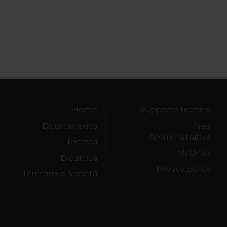
Home
Supporto tecnico
Dipartimento
Area
Amministrativa
Ricerca
MyUnivr
Didattica
Privacy policy
Territorio e Società