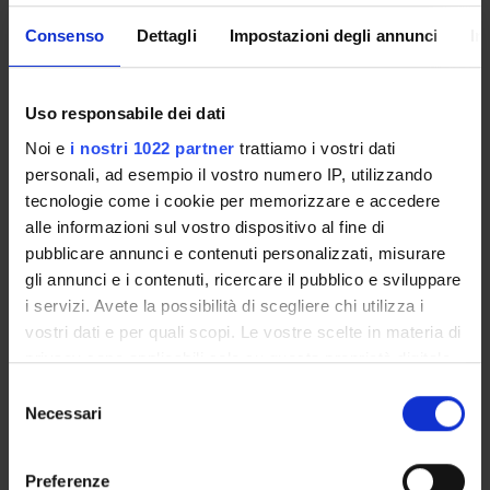
not yet allocated
Consenso
Dettagli
Impostazioni degli annunci
In
Course news
Seminars related to the course
Uso responsabile dei dati
To show the organization of the course that includes this
Noi e
i nostri 1022 partner
trattiamo i vostri dati
module, follow this link
Course organization
personali, ad esempio il vostro numero IP, utilizzando
tecnologie come i cookie per memorizzare e accedere
alle informazioni sul vostro dispositivo al fine di
pubblicare annunci e contenuti personalizzati, misurare
Overview
gli annunci e i contenuti, ricercare il pubblico e sviluppare
Enrolment Procedures and Admission Requirements
i servizi. Avete la possibilità di scegliere chi utilizza i
Degree Programme
vostri dati e per quali scopi. Le vostre scelte in materia di
Courses
privacy sono applicabili solo su questa proprietà digitale
in cui avete effettuato le vostre scelte. È possibile
Notices
Selezione
modificare o revocare il proprio consenso in qualsiasi
Necessari
Governing bodies
del
momento dalla Dichiarazione sui cookie o facendo clic
Rete formativa
consenso
sull'icona di attivazione della privacy.
Preferenze