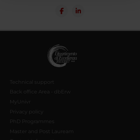
con altre informazioni che hai fornito loro o che hanno
raccolto dal tuo utilizzo dei loro servizi.
Technical support
Back office Area - dbErw
MyUnivr
Privacy policy
PhD Programmes
Master and Post Lauream