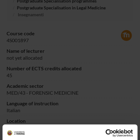
Postgraduate Specialisation programmes
Postgraduate Specialisation in Legal Medicine
Insegnamenti
Course code
4S001897
Name of lecturer
not yet allocated
Number of ECTS credits allocated
45
Academic sector
MED/43 - FORENSIC MEDICINE
Language of instruction
Italian
Location
VERONA
Period