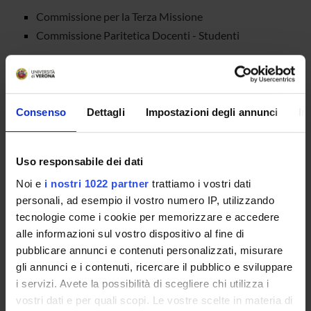
Commissione per la Terza Missione
Commissione Paritetica Docenti - Studenti
STUDENT ADMINISTRATION
OFFICES
Consenso
Dettagli
Impostazioni degli annunci
In
Professional masters and advanced courses unit
Scuole di Specializzazione d'area medica ed esami di
Uso responsabile dei dati
stato
Noi e
i nostri 1022 partner
trattiamo i vostri dati
National and International PhD Programmes
personali, ad esempio il vostro numero IP, utilizzando
tecnologie come i cookie per memorizzare e accedere
alle informazioni sul vostro dispositivo al fine di
pubblicare annunci e contenuti personalizzati, misurare
gli annunci e i contenuti, ricercare il pubblico e sviluppare
i servizi. Avete la possibilità di scegliere chi utilizza i
vostri dati e per quali scopi. Le vostre scelte in materia di
ORGANISATION