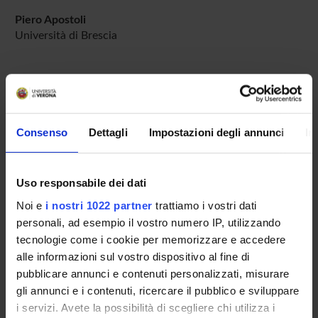
Piero Apostoli
Università di Brescia
AREE DI RICERCA COINVOLTE DAL PROGETTO
Pharmacology & Pharmacy (DDSP)
Consenso
Dettagli
Impostazioni degli annunci
In
Pharmacology & Pharmacy (DNBM)
Uso responsabile dei dati
Noi e
i nostri 1022 partner
trattiamo i vostri dati
SEZIONI
personali, ad esempio il vostro numero IP, utilizzando
Farmacologia
tecnologie come i cookie per memorizzare e accedere
alle informazioni sul vostro dispositivo al fine di
PUBBLICAZIONI
pubblicare annunci e contenuti personalizzati, misurare
gli annunci e i contenuti, ricercare il pubblico e sviluppare
TITOLO
i servizi. Avete la possibilità di scegliere chi utilizza i