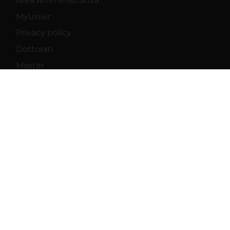
Area Amministrativa
MyUnivr
Privacy policy
Dottorati
Master
Contatti e mappa