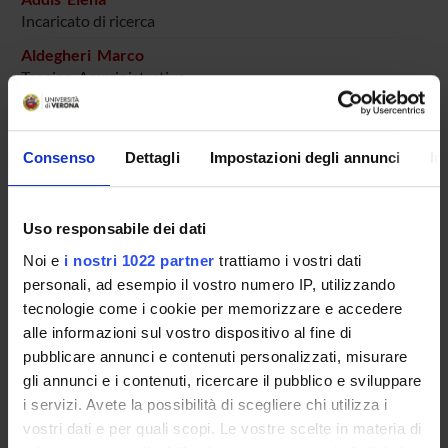
Incaricato di ricerca
Aldegheri Marco
Tecnico-Amministrativo
Bertoncelli Anna
Tecnico-Amministrativo
Consenso
Dettagli
Impostazioni degli annunci
In
Bianchi Sara
Specializzando
Birti Debora
Uso responsabile dei dati
Specializzando
Noi e
i nostri 1022 partner
trattiamo i vostri dati
Burlacchini Gloria
personali, ad esempio il vostro numero IP, utilizzando
Tecnico-Amministrativo
tecnologie come i cookie per memorizzare e accedere
alle informazioni sul vostro dispositivo al fine di
Carrera Maya
Specializzando
pubblicare annunci e contenuti personalizzati, misurare
gli annunci e i contenuti, ricercare il pubblico e sviluppare
Cecchetto Riccardo
i servizi. Avete la possibilità di scegliere chi utilizza i
Dottorando
vostri dati e per quali scopi. Le vostre scelte in materia di
Diani Erica