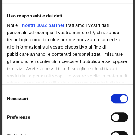
ULTERIORI ATTIVITÀ DIDATTICHE
Uso responsabile dei dati
Noi e
i nostri 1022 partner
trattiamo i vostri dati
personali, ad esempio il vostro numero IP, utilizzando
tecnologie come i cookie per memorizzare e accedere
Presentazione
alle informazioni sul vostro dispositivo al fine di
Come iscriversi e Requisiti di ammissione
pubblicare annunci e contenuti personalizzati, misurare
Piani didattici
gli annunci e i contenuti, ricercare il pubblico e sviluppare
Insegnamenti
i servizi. Avete la possibilità di scegliere chi utilizza i
Bacheca avvisi
vostri dati e per quali scopi. Le vostre scelte in materia di
Organi collegiali e di governo
privacy sono applicabili solo su questa proprietà digitale
in cui avete effettuato le vostre scelte. È possibile
Rete formativa
Selezione
modificare o revocare il proprio consenso in qualsiasi
Necessari
del
momento dalla Dichiarazione sui cookie o facendo clic
consenso
OFFERTA FORMATIVA
sull'icona di attivazione della privacy.
Preferenze
CORSI DI STUDIO
Con il tuo consenso, vorremmo anche:
raccogliere informazioni sulla tua posizione