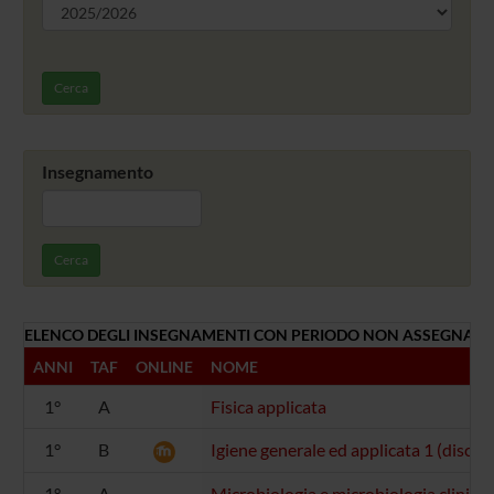
Cerca
Insegnamento
Cerca
ELENCO DEGLI INSEGNAMENTI CON PERIODO NON ASSEGNATO
ANNI
TAF
ONLINE
NOME
1°
A
Fisica applicata
1°
B
Igiene generale ed applicata 1 (discipl
1°
A
Microbiologia e microbiologia clinica