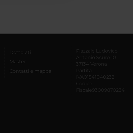
Piazzale Ludovico
Dottorati
Antonio Scuro 10
Master
37134 Verona
Partita
Contatti e mappa
IVA01541040232
Codice
Fiscale93009870234