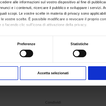
dere alle informazioni sul vostro dispositivo al fine di pubblica
nunci e i contenuti, ricercare il pubblico e sviluppare i servizi. A
r quali scopi. Le vostre scelte in materia di privacy sono applicabi
NI
to le vostre scelte. È possibile modificare o revocare il proprio 
cologia
Sezione d
 o facendo clic sull'icona di attivazione della privacy.
mo anche:
oni sulla tua posizione geografica, con un'approssimazione di qu
Preferenze
Statistiche
spositivo, scansionandolo attivamente alla ricerca di caratteristich
aborati i tuoi dati personali e imposta le tue preferenze nella
s
consenso in qualsiasi momento dalla Dichiarazione sui cookie.
Accetta selezionati
nalizzare contenuti ed annunci, per fornire funzionalità dei socia
inoltre informazioni sul modo in cui utilizzi il nostro sito con i n
icità e social media, i quali potrebbero combinarle con altre inform
lizzo dei loro servizi.
Condividi