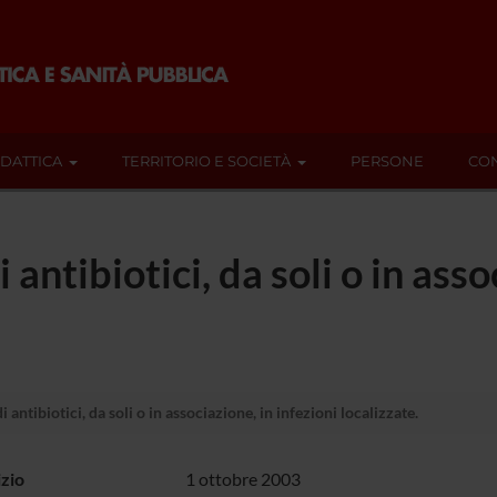
IDATTICA
TERRITORIO E SOCIETÀ
PERSONE
CON
i antibiotici, da soli o in asso
i antibiotici, da soli o in associazione, in infezioni localizzate.
izio
1 ottobre 2003