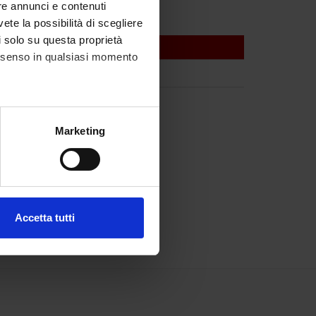
re annunci e contenuti
vete la possibilità di scegliere
li solo su questa proprietà
consenso in qualsiasi momento
i Ortopedia
alche metro,
Marketing
e specifiche (impronte
ezione dettagli
. Puoi
Accetta tutti
l media e per analizzare il
ostri partner che si occupano
azioni che hai fornito loro o