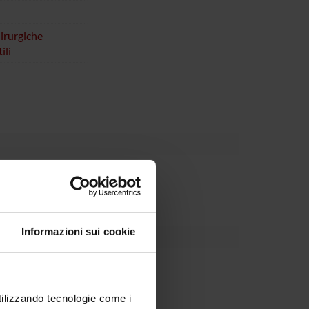
irurgiche
ili
Dipartimento
Informazioni sui cookie
tazzoni Minelli
utilizzando tecnologie come i