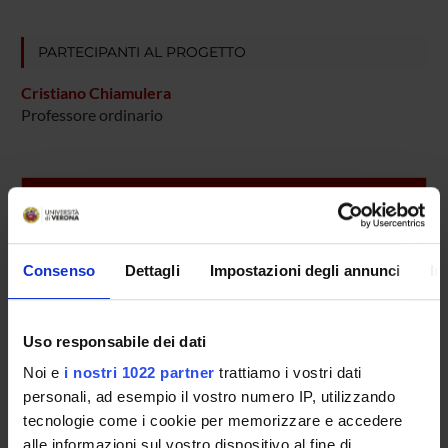
PARTECIPANTI AL PROGETTO
Cristiano Chiamulera
Professore ordinario
AREE DI RICERCA COINVOLTE DAL PROGETTO
Pharmacology & Pharmacy (DDSP)
Pharmacology & Pharmacy (DNBM)
Consenso
Dettagli
Impostazioni degli annunci
In
Uso responsabile dei dati
SEZIONI
Noi e
i nostri 1022 partner
trattiamo i vostri dati
Farmacologia
personali, ad esempio il vostro numero IP, utilizzando
tecnologie come i cookie per memorizzare e accedere
alle informazioni sul vostro dispositivo al fine di