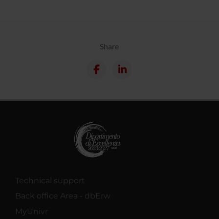
Share
Technical support
Back office Area - dbErw
MyUnivr