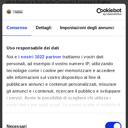
altre Regioni e Stati della Comunità Europea o di altre
istituzioni scientifiche simili.
ENTI FINANZIATORI:
Consenso
Dettagli
Impostazioni degli annunci
In
Regione Veneto
Finanziamento:
assegnato e gestito dal Dipartimento
Uso responsabile dei dati
Programma:
ENTI.RIC - Finanziamento da enti vari per la
Noi e
i nostri 1022 partner
trattiamo i vostri dati
ricerca
personali, ad esempio il vostro numero IP, utilizzando
tecnologie come i cookie per memorizzare e accedere
alle informazioni sul vostro dispositivo al fine di
PARTECIPANTI AL PROGETTO
pubblicare annunci e contenuti personalizzati, misurare
gli annunci e i contenuti, ricercare il pubblico e sviluppare
Marina Bacciconi
i servizi. Avete la possibilità di scegliere chi utilizza i
Sara Beltrame
vostri dati e per quali scopi. Le vostre scelte in materia di
privacy sono applicabili solo su questa proprietà digitale
Sonia Bertolaso
in cui avete effettuato le vostre scelte. È possibile
Selezione
Barbara Masera
modificare o revocare il proprio consenso in qualsiasi
Necessari
del