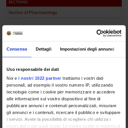
SECTIONS
Section of Pharmacology
PUBLICATIONS
TITLE
Prevenzione del doping
Consenso
Dettagli
Impostazioni degli annunci
In
Nicotine–Induced phosphorylation of phosphorylated cyclic
Uso responsabile dei dati
Nicotinic Receptors and the Treatment of Attentional and Cog
Noi e
i nostri 1022 partner
trattiamo i vostri dati
Smokeless tobacco use in sports: 'legal doping'?
personali, ad esempio il vostro numero IP, utilizzando
tecnologie come i cookie per memorizzare e accedere
alle informazioni sul vostro dispositivo al fine di
pubblicare annunci e contenuti personalizzati, misurare
ACTIVITIES
gli annunci e i contenuti, ricercare il pubblico e sviluppare
i servizi. Avete la possibilità di scegliere chi utilizza i
RESEARCH AREAS
vostri dati e per quali scopi. Le vostre scelte in materia di