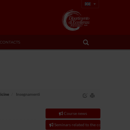
CONTACTS
icine
Insegnamenti
Course news
Seminars related to the course