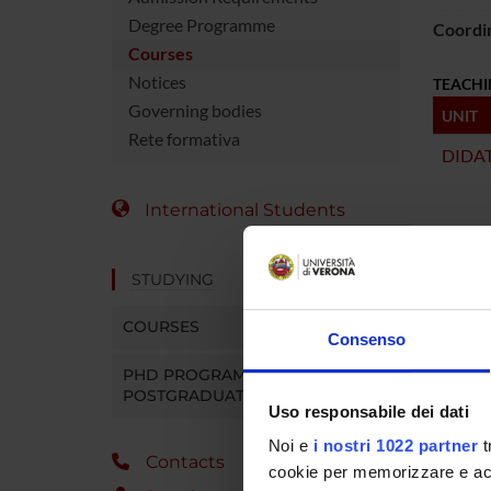
Degree Programme
Coordi
Courses
Notices
TEACHI
Governing bodies
UNIT
Rete formativa
DIDA
International Students
ATTIV
STUDYING
COURSES
Consenso
PHD PROGRAMMES AND
POSTGRADUATE TRAINING
Uso responsabile dei dati
Noi e
i nostri 1022 partner
t
Contacts
cookie per memorizzare e acce