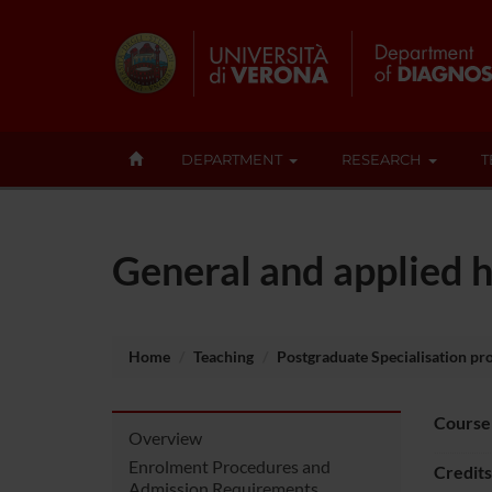
DEPARTMENT
RESEARCH
T
General and applied 
Home
Teaching
Postgraduate Specialisation p
Course
Overview
Enrolment Procedures and
Credits
Admission Requirements