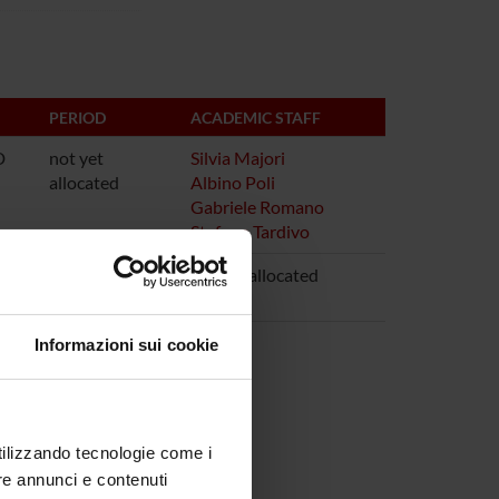
PERIOD
ACADEMIC STAFF
D
not yet
Silvia Majori
allocated
Albino Poli
Gabriele Romano
Stefano Tardivo
D
not yet
not yet allocated
allocated
Informazioni sui cookie
utilizzando tecnologie come i
re annunci e contenuti