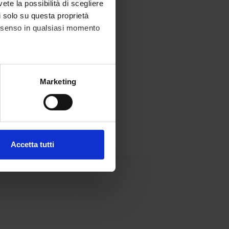
vete la possibilità di scegliere
li solo su questa proprietà
consenso in qualsiasi momento
alche metro,
Marketing
e specifiche (impronte
ezione dettagli
. Puoi
Accetta tutti
l media e per analizzare il
ostri partner che si occupano
azioni che hai fornito loro o