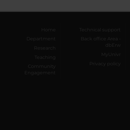
Home
Technical support
Department
Back office Area -
dbErw
Research
MyUnivr
Teaching
Privacy policy
Community
Engagement