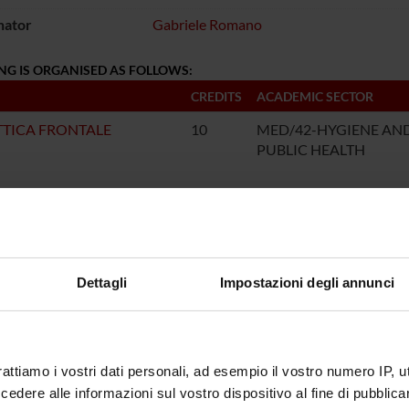
nator
Gabriele Romano
NG IS ORGANISED AS FOLLOWS:
CREDITS
ACADEMIC SECTOR
TTICA FRONTALE
10
MED/42-HYGIENE AN
PUBLIC HEALTH
ITA' PRATICA
27
MED/42-HYGIENE AN
PUBLIC HEALTH
Dettagli
Impostazioni degli annunci
rattiamo i vostri dati personali, ad esempio il vostro numero IP, 
dere alle informazioni sul vostro dispositivo al fine di pubblica