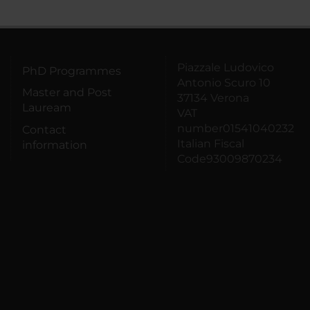
Piazzale Ludovico
PhD Programmes
Antonio Scuro 10
Master and Post
37134 Verona
Lauream
VAT
number01541040232
Contact
Italian Fiscal
information
Code93009870234